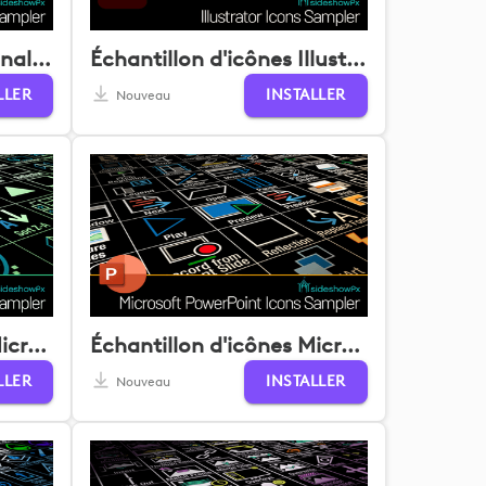
Échantillon d'icônes Final Cut Pro
Échantillon d'icônes Illustrator
LLER
INSTALLER
Nouveau
Échantillon d'icônes Microsoft Excel
Échantillon d'icônes Microsoft PowerPoint
LLER
INSTALLER
Nouveau