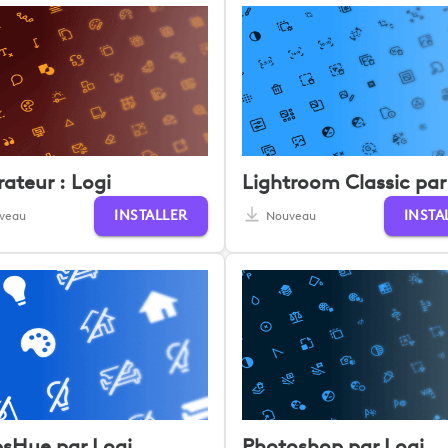
trateur : Logi
Lightroom Classic par
INSTALLER
INSTA
veau
Nouveau
psHue par Logi
Photoshop par Logi