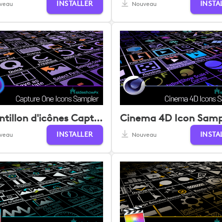
INSTALLER
INSTA
veau
Nouveau
Échantillon d'icônes Capture One
Cinema 4D Icon Samp
INSTALLER
INSTA
veau
Nouveau