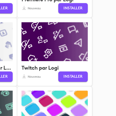
LLER
INSTALLER
Nouveau
Teams for Business par Logi
Twitch par Logi
LLER
INSTALLER
Nouveau