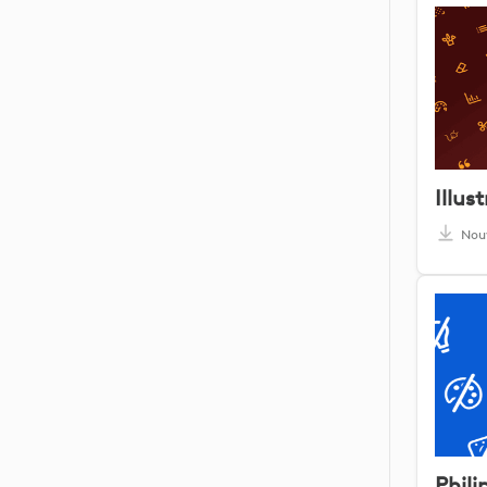
Illus
Nou
Phili