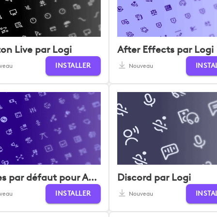
on Live par Logi
After Effects par Logi
INSTALLER
INSTA
veau
Nouveau
Icônes par défaut pour Adobe Audition
Discord par Logi
INSTALLER
INSTA
veau
Nouveau