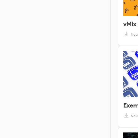
vMix 
Nou
Nou