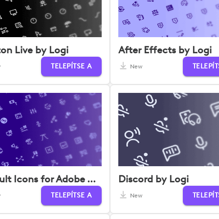
on Live by Logi
After Effects by Logi
TELEPÍTSE A
TELEPÍT
w
New
Default Icons for Adobe Audition
Discord by Logi
TELEPÍTSE A
TELEPÍT
w
New