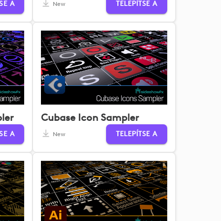
SE A
TELEPÍTSE A
New
ler
Cubase Icon Sampler
SE A
TELEPÍTSE A
New