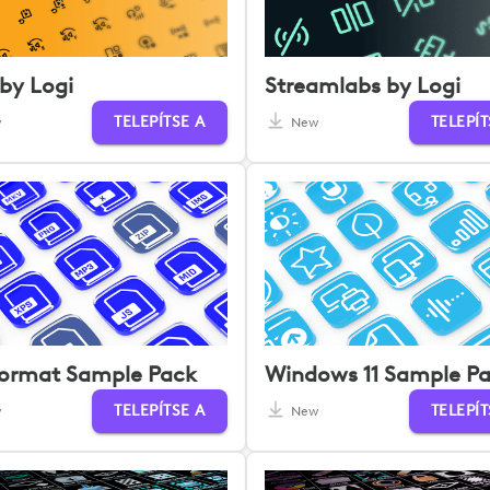
by Logi
Streamlabs by Logi
TELEPÍTSE A
TELEPÍT
w
New
 Format Sample Pack
Windows 11 Sample P
TELEPÍTSE A
TELEPÍT
w
New