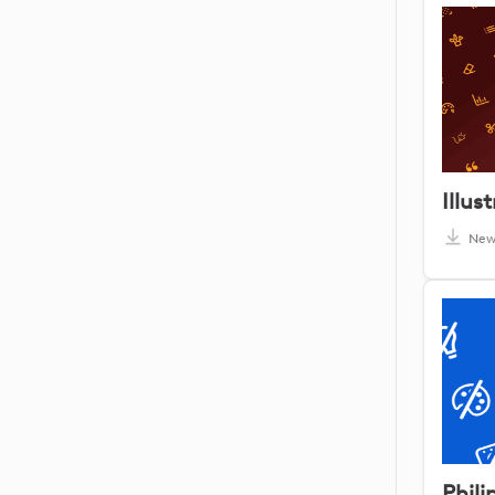
Illus
Ne
Phili