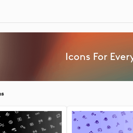
Icons For Ever
ns