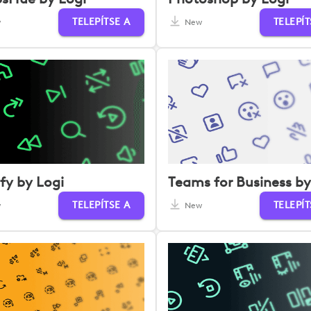
TELEPÍTSE A
TELEPÍT
w
New
fy by Logi
Teams for Business by
TELEPÍTSE A
TELEPÍT
w
New