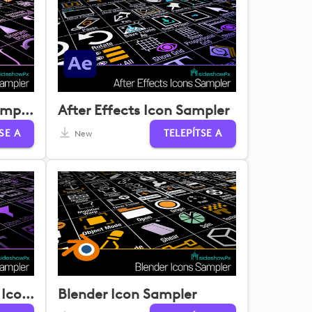
Affinity Photo Icon Sampler
After Effects Icon Sampler
SE A
TELEPÍTSE A
New
Avid Media Composer Icon Sampler
Blender Icon Sampler