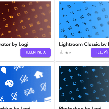
trator by Logi
Lightroom Classic by 
TELEPÍTSE A
TELEPÍT
w
New
psHue by Logi
Photoshop by Logi