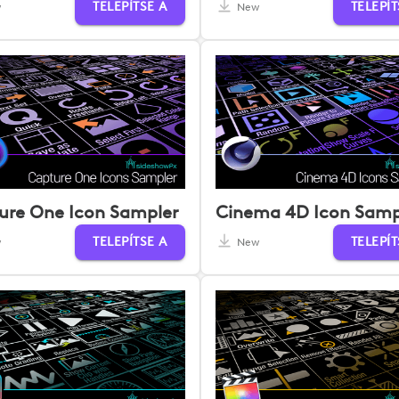
TELEPÍTSE A
TELEPÍT
w
New
ure One Icon Sampler
Cinema 4D Icon Samp
TELEPÍTSE A
TELEPÍT
w
New