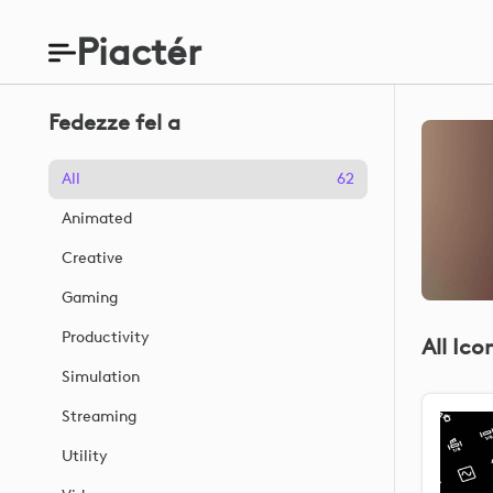
Piactér
Fedezze fel a
All
62
Animated
Creative
Gaming
Productivity
All Ico
Simulation
Streaming
Utility