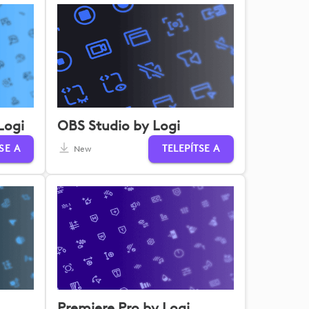
Logi
OBS Studio by Logi
SE A
TELEPÍTSE A
New
Premiere Pro by Logi