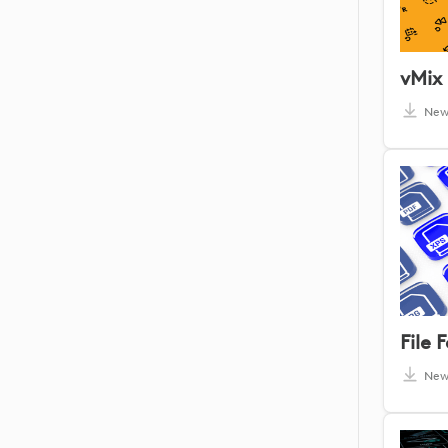
vMix 
Ne
File
Ne