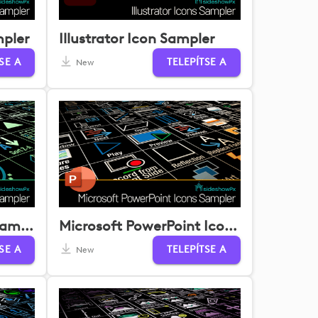
mpler
Illustrator Icon Sampler
SE A
TELEPÍTSE A
New
Microsoft Excel Icon Sampler
Microsoft PowerPoint Icon Sampler
SE A
TELEPÍTSE A
New