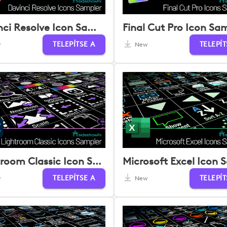
Davinci Resolve Icon Sampler
Final Cut Pro Icon Sa
TELEPÍTSE A
TELEPÍT
w
New
Lightroom Classic Icon Sampler
TELEPÍTSE A
TELEPÍT
w
New