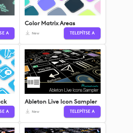
Color Matrix Areas
SE A
TELEPÍTSE A
New
ack
Ableton Live Icon Sampler
SE A
TELEPÍTSE A
New