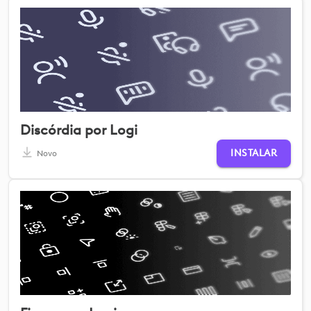
Discórdia por Logi
INSTALAR
Novo