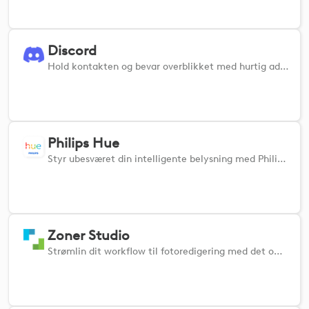
Discord
Hold kontakten og bevar overblikket med hurtig adgang til Discord-funktioner
Philips Hue
Styr ubesværet din intelligente belysning med Philips Hue Plugin til MX-enheder. Juster problemfrit lysstyrke og farvetemperatur, tænd og sluk for individuelle lamper, scener eller hele zoner, og indstil brugerdefinerede handlinger for at skabe den perfekte stemning.
Zoner Studio
Strømlin dit workflow til fotoredigering med det officielle Loupedeck & Logi-plugin til Zoner Studio.