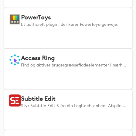
PowerToys
Et uofficielt plugin, der kører PowerToys-genveje.
Access Ring
Find og aktiver brugergrænsefladeelementer i nærheden af din markør uden at skulle pege præcist med musen.
Subtitle Edit
Styr Subtitle Edit 5 fra din Logitech-enhed: Afspilning, timing, linje- og teksthandlinger på 26 sprog. Kræver Subtitle Edit 5. Support: [GitHub](https://github.com/muaz978/subtitleedit-logi-plugin)