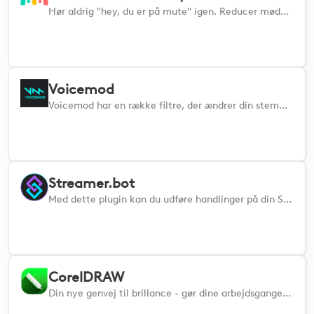
Hør aldrig "hey, du er på mute" igen. Reducer mødestress og fejltagelser.
Voicemod
Voicemod har en række filtre, der ændrer din stemme i realtid og giver dig øjeblikkelig, taktil kontrol.
Streamer.bot
Med dette plugin kan du udføre handlinger på din Streamer.bot-applikation.
CorelDRAW
Din nye genvej til brillance - gør dine arbejdsgange i CorelDRAW meget hurtigere med dette nye plugin.