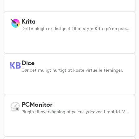
Krita
Dette plugin er designet til at styre Krita på en præcis og effektiv måde. ADVARSEL: brugere af v1.x, se venligst hjemmesiden. https://borne2code.github.io/LogiPluginForKrita/index.html
Dice
Gør det muligt hurtigt at kaste virtuelle terninger.
PCMonitor
Plugin til overvågning af pc'ens ydeevne i realtid. Viser FPS-, CPU-, GPU- og RAM-målinger ved hjælp af Afterburner og RTSS.