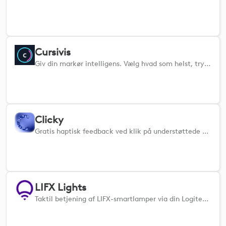
Cursivis
Giv din markør intelligens. Vælg hvad som helst, tryk på din MX-trigger, og omsæt konteksten til handling uden besvær
Clicky
Gratis haptisk feedback ved klik på understøttede Logitech-enheder. Udviklet i tæt samarbejde med Logi Options+.
LIFX Lights
Taktil betjening af LIFX-smartlamper via din Logitech MX Creative Console. Juster lysstyrke, farvetemperatur og farve.