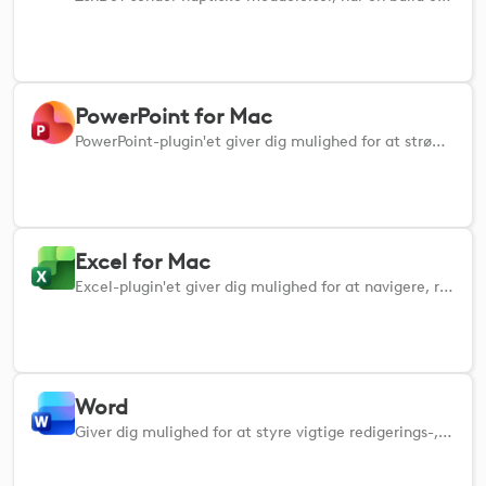
PowerPoint for Mac
PowerPoint-plugin'et giver dig mulighed for at strømline dine præsentationer ved at styre slides, formatere indhold og navigere hurtigt i dit deck ved hjælp af genveje på MacOS.
Excel for Mac
Excel-plugin'et giver dig mulighed for at navigere, redigere og organisere dine regneark effektivt med kraftfulde genveje på macOS.
Word
Giver dig mulighed for at styre vigtige redigerings-, formaterings- og navigationsopgaver i Microsoft Word ved hjælp af praktiske genveje på både Mac og Windows. Opret, formater, gennemgå og administrer dokumenter uden besvær med disse nøglekommandoer, så dit arbejde forbliver hurtigt, fokuseret og helt i dine hænder.