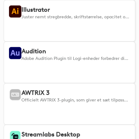
Illustrator
Juster nemt stregbredde, skriftstørrelse, opacitet og meget mere i Adobe Illustrator.
Audition
Adobe Audition Plugin til Logi-enheder forbedrer din arbejdsgang ved at tilbyde problemfri integration med flere app-handlinger. Dette plugin giver dig mulighed for at styre Auditions værktøjer og funktioner direkte fra dine MX-enheder, hvilket giver hurtig adgang til almindeligt anvendte handlinger som justering af niveauer, EQ-indstillinger, fades og meget mere. Tilpas genveje og strømlin din kreative proces med intuitiv, taktil kontrol, der forbedrer effektiviteten og præcisionen i dit lydredigeringsarbejde.
AWTRIX 3
Officielt AWTRIX 3-plugin, som giver et sæt tilpassede handlinger til dit Ulanzi Smart Pixel-ur.
Streamlabs Desktop