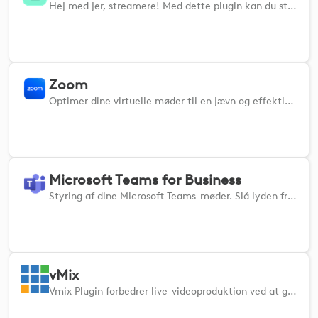
Hej med jer, streamere! Med dette plugin kan du styre alle de fede funktioner i Streamlabs direkte fra din Logi-enhed.
Zoom
Optimer dine virtuelle møder til en jævn og effektiv oplevelse, og få gavn af avanceret haptisk feedback, der udelukkende findes på MX Master 4-musen, for et mere engagerende og responsivt mødemiljø. Ubesværet kontrol af vigtige Zoom-funktioner via taktile input giver dig mulighed for nemt at slå lyden til og fra, skifte video og udtrykke reaktioner direkte fra din enhed, hvilket strømliner din arbejdsgang og sikrer, at du holder fokus under hvert møde.
Microsoft Teams for Business
Styring af dine Microsoft Teams-møder. Slå lyden fra, skift kamera, slør baggrund, reaktioner og meget mere!
vMix
Vmix Plugin forbedrer live-videoproduktion ved at give direkte kontrol over vMix' funktioner fra dine Logi-enheder.