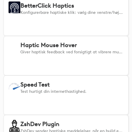
BetterClick Haptics
Konfigurerbare haptiske klik: vælg dine venstre/højre klik og hold haptikken. Skarp taktil bekræftelse for mere præcision.
Haptic Mouse Hover
Giver haptisk feedback ved forsigtigt at vibrere musen, når den holdes over klikbare elementer. - Der kræves ingen yderligere apps - bare installer og gå i gang. - Du kan nemt slå funktionen til eller fra når som helst. - Tilføj en subtil følelse af berøring til dit daglige workflow og gør hverdagens opgaver sjovere.
Speed Test
Test hurtigt din internethastighed.
ZshDev Plugin
ZshDev sender haptiske meddelelser, når en build er færdig, samt CPU- og RAM-advarsler i terminalen og via haptisk feedback, så du kan opdage usynlige nedbrud. Tilpas det efter dine behov! ZshDev-pluginet giver dig haptisk feedback, så snart en build er færdig, så du ikke behøver at holde øje med din terminal hele tiden. Det overvåger også CPU og RAM under kompileringer og advarer dig, når ressourcerne nærmer sig et kritisk niveau, hvilket hjælper dig med at opdage usynlige nedbrud. Hvis forbruget stiger for højt, får du en tydelig advarsel i terminalen samt en haptisk advarsel, så du kan reagere med det samme. Indstil dine egne tærskelværdier, overvågningsinterval osv. ved hjælp af funktionen »Åbn indstillinger«.