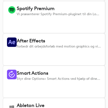
Spotify Premium
Vi præsenterer Spotify Premium-pluginet til din Logi-enhed – din adgang til en helt ny musikoplevelse.
After Effects
Forbedr dit arbejdsforløb med motion graphics og visuelle effekter med Adobe After Effects-pluginet til din Logi-enhed.
Smart Actions
Styr dine Options+ Smart Actions ved hjælp af dine Creative-enheder. (Logi Options+-appen er påkrævet for at kunne bruge Smart Actions)
Ableton Live