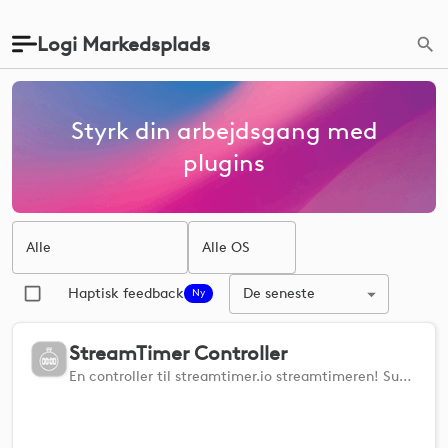
Logi Markedsplads
Styrk din arbejdsgang med
plugins
Alle
Alle OS
De seneste
Haptisk feedback
Ny
StreamTimer Controller
En controller til streamtimer.io streamtimeren! Subathons, tog og andre nyttige værktøjer til livestreamere.