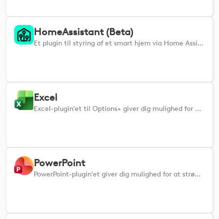
HomeAssistant (Beta)
Et plugin til styring af et smart hjem via Home Assistant. Følg installationsvejledningen på: https://github.com/Logitech/cto-HomeAssistantPlugin-OptionsPlus for at komme i gang Bemærk, at dette er et praktikprojekt af Cristian Safta og ikke officielt understøttes af Logitech. Logitech yder ingen garantier eller teknisk support til dette plugin.
Excel
Excel-plugin'et til Options+ giver dig mulighed for at navigere, redigere og organisere dine regneark effektivt.
PowerPoint
PowerPoint-plugin'et giver dig mulighed for at strømline dine præsentationer ved at styre slides og formatere indhold.