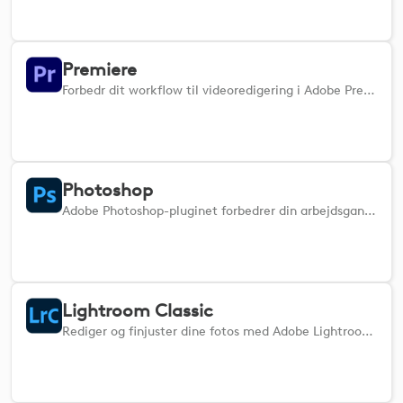
Premiere
Forbedr dit workflow til videoredigering i Adobe Premiere Pro. Dette plugin integreres problemfrit med Premiere Pro og giver direkte kontrol over nøglefunktioner fra dine Logi-enheder. Klip, trim, arranger klip, juster lydniveauer, anvend overgange, og styr afspilningen intuitivt med taktile input. Naviger gennem tidslinjer, juster effekter, håndter keyframes og skift mellem redigeringstilstande uden besvær. Uanset om du er i gang med komplekse projekter eller foretager mindre justeringer, strømliner dette plugin din Premiere Pro-oplevelse og giver præcis kontrol og øget effektivitet til alle dine videoredigeringsopgaver.
Photoshop
Adobe Photoshop-pluginet forbedrer din arbejdsgang ved at tilbyde problemfri integration med en række app-handlinger.
Lightroom Classic
Rediger og finjuster dine fotos med Adobe Lightroom Classic.