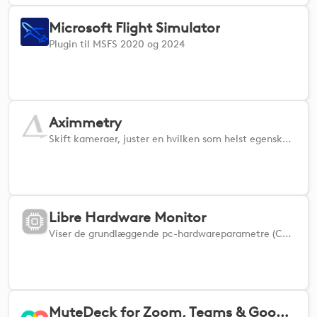
Microsoft Flight Simulator
Plugin til MSFS 2020 og 2024
Aximmetry
Skift kameraer, juster en hvilken som helst egenskab, eller vælg en hvilken som helst kontrolpanelknap i din Aximmetry-scene fra din enhed.
Libre Hardware Monitor
Viser de grundlæggende pc-hardwareparametre (CPU- og GPU-temperatur, CPU-, GPU- og hukommelsesbelastning, CPU-strømforbrug osv.)
MuteDeck for Zoom, Teams & Google Meet