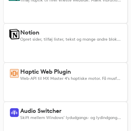
Tilføj haptik til hver eneste webside: Mærk vibrationer, når du svæver og klikker for at sætte fart på dit flow og øge produktiviteten.
Notion
Opret sider, tilføj lister, tekst og mange andre blokke til dine sider. Naviger og omorganiser dit indhold
Haptic Web Plugin
Web-API til MX Master 4’s haptiske motor. Få musfeedback fra enhver kompatibel hjemmeside. Haptic Web Plugin giver webudviklere mulighed for at udløse haptisk feedback på MX Master 4 fra enhver hjemmeside eller webapp. - REST API og WebSocket for nem integration - HTTPS med et gyldigt localhost SSL-certifikat - Ingen opsætning kræves Dette plugin kører i baggrunden og foretager sig intet af sig selv, før det udløses af en webapp.
Audio Switcher
Skift mellem Windows’ lydudgangs- og lydindgangsenheder med et enkelt tryk på din understøttede enhed.