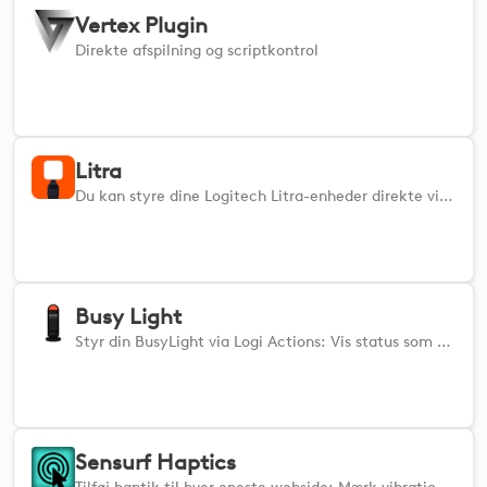
Vertex Plugin
Direkte afspilning og scriptkontrol
Litra
Du kan styre dine Logitech Litra-enheder direkte via MX Creative Console eller Actions Ring.
Busy Light
Styr din BusyLight via Logi Actions: Vis status som »optaget«, »ledig« eller »hovedtelefoner på« med et enkelt tryk.
Sensurf Haptics