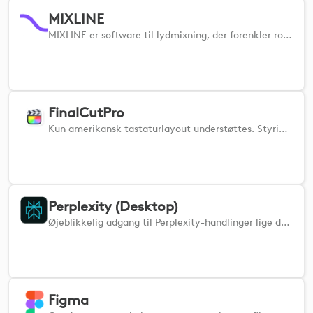
MIXLINE
MIXLINE er software til lydmixning, der forenkler routing, mixning og streaming af lyd. Når du har konfigureret dine lydindgange og -udgange i MIXLINE, giver dette plugin dig mulighed for at justere lydstyrken, slå lyden fra og begynde at overvåge direkte fra dine Logi-enheder.
FinalCutPro
Kun amerikansk tastaturlayout understøttes. Styring af Final Cut Pro. Når du installerer pluginet, skal du sørge for, at FCP er lukket, så de korrekte indstillinger for tastaturgenveje automatisk vælges i FCP. Hvis handlinger ikke fungerer korrekt, skal du sørge for, at det korrekte Logi-kommandosæt er valgt i FCP -> Command Sets.
Perplexity (Desktop)
Øjeblikkelig adgang til Perplexity-handlinger lige der, hvor du har brug for dem.
Figma