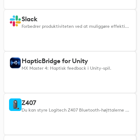
Slack
Forbedrer produktiviteten ved at muliggøre effektiv styring af slack-genveje.
HapticBridge for Unity
MX Master 4: Haptisk feedback i Unity-spil.
Z407
Du kan styre Logitech Z407 Bluetooth-højttalerne via din MX Creative Console eller Actions Ring.