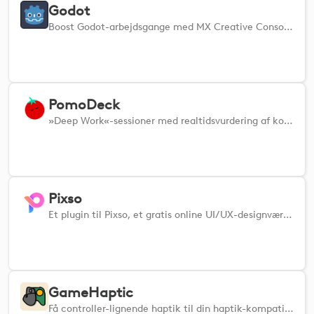
Godot
Boost Godot-arbejdsgange med MX Creative Console: udløs handlinger, juster noder, og skab hurtigere.
PomoDeck
»Deep Work«-sessioner med realtidsvurdering af koncentrationen, blokering af distraktioner, opgavesporing og haptiske impulser, der holder dig i zonen
Pixso
Et plugin til Pixso, et gratis online UI/UX-designværktøj.
GameHaptic
Få controller-lignende haptik til din haptik-kompatible mus til PC- og Mac-spil. Kræver GameHaptic-appen