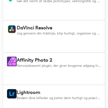
Gør det nemt at skabe prototyper, vektorgrafik og Figjams med øjeblikkelig adgang til dine foretrukne værktøjer.
DaVinci Resolve
Jog gennem din tidslinje, klip hurtigt, organiser og genindspil dine klip med øjeblikkelig adgang til dine mest brugte værktøjer.
Affinity Photo 2
Genvejsbaseret plugin, der giver brugerne adgang til de mest almindelige kommandoer i Affinity Photo.
Lightroom
Bedøm dine billeder og juster dem hurtigt og præcist ved at bruge Adobe Lightroom med dine Logitech-enheder.