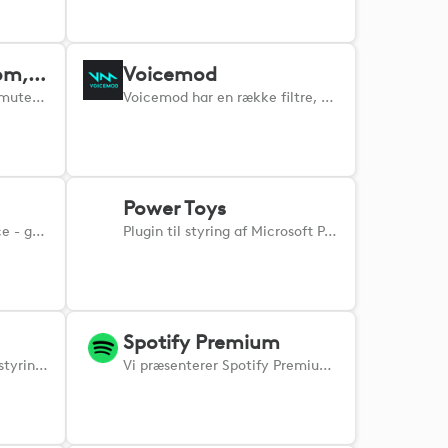
MuteDeck for Zoom, Teams & Google Meet
Voicemod
Hør aldrig "hey, du er på mute" igen. Reducer mødestress og fejltagelser.
Voicemod har en række filtre, der ændrer din stemme i realtid og giver dig øjeblikkelig, taktil kontrol.
Power Toys
Din nye genvej til brillance - gør dine arbejdsgange i CorelDRAW meget hurtigere med dette nye plugin.
Plugin til styring af Microsoft PowerToys.
Spotify Premium
VLC Player-plugin – nem styring af VLC’s funktioner direkte fra din Logi-enhed.
Vi præsenterer Spotify Premium-pluginet til din Logi-enhed – din adgang til en helt ny musikoplevelse.