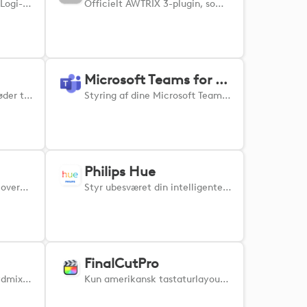
Adobe Audition Plugin til Logi-enheder forbedrer din arbejdsgang ved at tilbyde problemfri integration med flere app-handlinger. Dette plugin giver dig mulighed for at styre Auditions værktøjer og funktioner direkte fra dine MX-enheder, hvilket giver hurtig adgang til almindeligt anvendte handlinger som justering af niveauer, EQ-indstillinger, fades og meget mere. Tilpas genveje og strømlin din kreative proces med intuitiv, taktil kontrol, der forbedrer effektiviteten og præcisionen i dit lydredigeringsarbejde.
Officielt AWTRIX 3-plugin, som giver et sæt tilpassede handlinger til dit Ulanzi Smart Pixel-ur.
Microsoft Teams for Business
Optimer dine virtuelle møder til en jævn og effektiv oplevelse, og få gavn af avanceret haptisk feedback, der udelukkende findes på MX Master 4-musen, for et mere engagerende og responsivt mødemiljø. Ubesværet kontrol af vigtige Zoom-funktioner via taktile input giver dig mulighed for nemt at slå lyden til og fra, skifte video og udtrykke reaktioner direkte fra din enhed, hvilket strømliner din arbejdsgang og sikrer, at du holder fokus under hvert møde.
Styring af dine Microsoft Teams-møder. Slå lyden fra, skift kamera, slør baggrund, reaktioner og meget mere!
Philips Hue
Hold kontakten og bevar overblikket med hurtig adgang til Discord-funktioner
Styr ubesværet din intelligente belysning med Philips Hue Plugin til MX-enheder. Juster problemfrit lysstyrke og farvetemperatur, tænd og sluk for individuelle lamper, scener eller hele zoner, og indstil brugerdefinerede handlinger for at skabe den perfekte stemning.
FinalCutPro
MIXLINE er software til lydmixning, der forenkler routing, mixning og streaming af lyd. Når du har konfigureret dine lydindgange og -udgange i MIXLINE, giver dette plugin dig mulighed for at justere lydstyrken, slå lyden fra og begynde at overvåge direkte fra dine Logi-enheder.
Kun amerikansk tastaturlayout understøttes. Styring af Final Cut Pro. Når du installerer pluginet, skal du sørge for, at FCP er lukket, så de korrekte indstillinger for tastaturgenveje automatisk vælges i FCP. Hvis handlinger ikke fungerer korrekt, skal du sørge for, at det korrekte Logi-kommandosæt er valgt i FCP -> Command Sets.