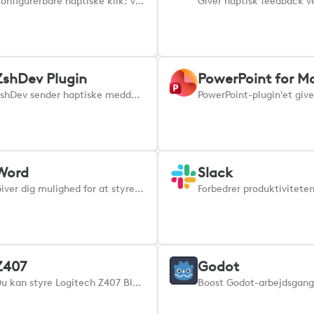
Konfigurerbare haptiske klik: vælg dine venstre/højre klik og hold haptikken. Skarp taktil bekræftelse for mere præcision.
ZshDev Plugin
PowerPoint for M
ZshDev sender haptiske meddelelser, når en build er færdig, samt CPU- og RAM-advarsler i terminalen og via haptisk feedback, så du kan opdage usynlige nedbrud. Tilpas det efter dine behov! ZshDev-pluginet giver dig haptisk feedback, så snart en build er færdig, så du ikke behøver at holde øje med din terminal hele tiden. Det overvåger også CPU og RAM under kompileringer og advarer dig, når ressourcerne nærmer sig et kritisk niveau, hvilket hjælper dig med at opdage usynlige nedbrud. Hvis forbruget stiger for højt, får du en tydelig advarsel i terminalen samt en haptisk advarsel, så du kan reagere med det samme. Indstil dine egne tærskelværdier, overvågningsinterval osv. ved hjælp af funktionen »Åbn indstillinger«.
Word
Slack
Giver dig mulighed for at styre vigtige redigerings-, formaterings- og navigationsopgaver i Microsoft Word ved hjælp af praktiske genveje på både Mac og Windows. Opret, formater, gennemgå og administrer dokumenter uden besvær med disse nøglekommandoer, så dit arbejde forbliver hurtigt, fokuseret og helt i dine hænder.
Z407
Godot
Du kan styre Logitech Z407 Bluetooth-højttalerne via din MX Creative Console eller Actions Ring.