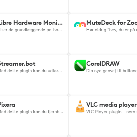
Libre Hardware Monitor
Viser de grundlæggende pc-hardwareparametre (CPU- og GPU-temperatur, CPU-, GPU- og hukommelsesbelastning, CPU-strømforbrug osv.)
Streamer.bot
CorelDRAW
Med dette plugin kan du udføre handlinger på din Streamer.bot-applikation.
Pixera
VLC media player
Med dette plugin kan du fjernbetjene Pixera og alle moduler i Pixera Control.