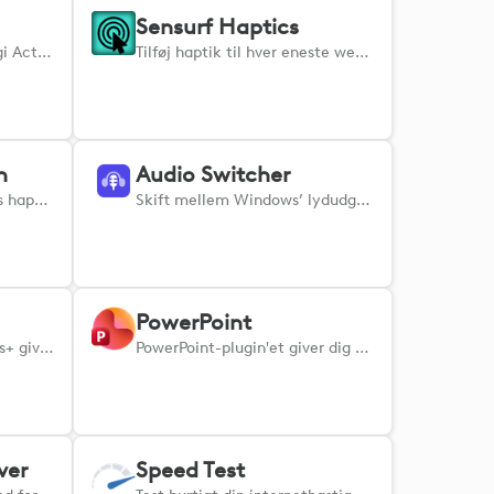
Sensurf Haptics
Styr din BusyLight via Logi Actions: Vis status som »optaget«, »ledig« eller »hovedtelefoner på« med et enkelt tryk.
Tilføj haptik til hver eneste webside: Mærk vibrationer, når du svæver og klikker for at sætte fart på dit flow og øge produktiviteten.
n
Audio Switcher
Web-API til MX Master 4’s haptiske motor. Få musfeedback fra enhver kompatibel hjemmeside. Haptic Web Plugin giver webudviklere mulighed for at udløse haptisk feedback på MX Master 4 fra enhver hjemmeside eller webapp. - REST API og WebSocket for nem integration - HTTPS med et gyldigt localhost SSL-certifikat - Ingen opsætning kræves Dette plugin kører i baggrunden og foretager sig intet af sig selv, før det udløses af en webapp.
Skift mellem Windows’ lydudgangs- og lydindgangsenheder med et enkelt tryk på din understøttede enhed.
PowerPoint
Excel-plugin'et til Options+ giver dig mulighed for at navigere, redigere og organisere dine regneark effektivt.
PowerPoint-plugin'et giver dig mulighed for at strømline dine præsentationer ved at styre slides og formatere indhold.
ver
Speed Test