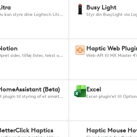
Litra
Busy Light
Du kan styre dine Logitech Litra-enheder direkte via MX Creative Console eller Actions Ring.
Notion
Haptic Web Plugi
Opret sider, tilføj lister, tekst og mange andre blokke til dine sider. Naviger og omorganiser dit indhold
HomeAssistant (Beta)
Excel
Et plugin til styring af et smart hjem via Home Assistant. Følg installationsvejledningen på: https://github.com/Logitech/cto-HomeAssistantPlugin-OptionsPlus for at komme i gang Bemærk, at dette er et praktikprojekt af Cristian Safta og ikke officielt understøttes af Logitech. Logitech yder ingen garantier eller teknisk support til dette plugin.
BetterClick Haptics
Haptic Mouse Ho