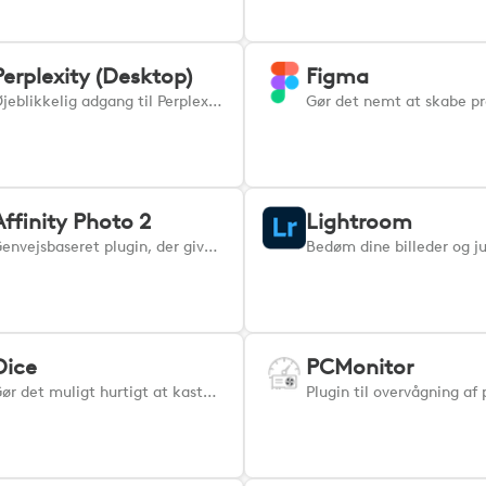
Perplexity (Desktop)
Figma
Øjeblikkelig adgang til Perplexity-handlinger lige der, hvor du har brug for dem.
Affinity Photo 2
Lightroom
Genvejsbaseret plugin, der giver brugerne adgang til de mest almindelige kommandoer i Affinity Photo.
Dice
PCMonitor
Gør det muligt hurtigt at kaste virtuelle terninger.