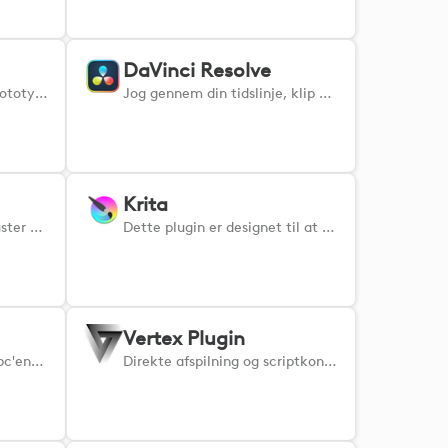
DaVinci Resolve
Gør det nemt at skabe prototyper, vektorgrafik og Figjams med øjeblikkelig adgang til dine foretrukne værktøjer.
Jog gennem din tidslinje, klip hurtigt, organiser og genindspil dine klip med øjeblikkelig adgang til dine mest brugte værktøjer.
Krita
Bedøm dine billeder og juster dem hurtigt og præcist ved at bruge Adobe Lightroom med dine Logitech-enheder.
Dette plugin er designet til at styre Krita på en præcis og effektiv måde. ADVARSEL: brugere af v1.x, se venligst hjemmesiden. https://borne2code.github.io/LogiPluginForKrita/index.html
Vertex Plugin
Plugin til overvågning af pc'ens ydeevne i realtid. Viser FPS-, CPU-, GPU- og RAM-målinger ved hjælp af Afterburner og RTSS.
Direkte afspilning og scriptkontrol