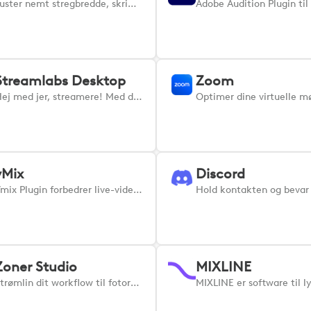
Juster nemt stregbredde, skriftstørrelse, opacitet og meget mere i Adobe Illustrator.
Streamlabs Desktop
Zoom
Hej med jer, streamere! Med dette plugin kan du styre alle de fede funktioner i Streamlabs direkte fra din Logi-enhed.
vMix
Discord
Vmix Plugin forbedrer live-videoproduktion ved at give direkte kontrol over vMix' funktioner fra dine Logi-enheder.
Zoner Studio
MIXLINE
Strømlin dit workflow til fotoredigering med det officielle Loupedeck & Logi-plugin til Zoner Studio.