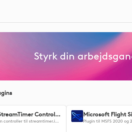
Styrk din arbejdsga
ugins
StreamTimer Controller
En controller til streamtimer.io streamtimeren! Subathons, tog og andre nyttige værktøjer til livestreamere.
Plugin til MSFS 2020 og 