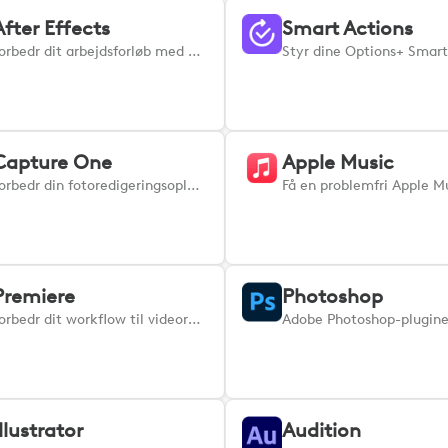
After Effects
Smart Actions
Forbedr dit arbejdsforløb med motion graphics og visuelle effekter med Adobe After Effects-pluginet til din Logi-enhed.
Capture One
Apple Music
Forbedr din fotoredigeringsoplevelse! Dette plugin integreres problemfrit med dine MX-enheder og giver direkte kontrol over Capture Ones vigtige værktøjer. Håndter nemt nøglehandlinger som justering af eksponering, kontrast og hvidbalance, naviger gennem billeder og skift mellem redigeringspaneler. Desuden kan du finjustere penselindstillinger, zoome, anvende lag og masker og udføre præcis farvegraduering, alt sammen med taktil præcision. Uanset om du organiserer et fotoshoot, retoucherer billeder eller laver batch-behandling, så strømliner dette plugin din arbejdsgang. Det giver dig hurtigere, praktisk kontrol over Capture Ones kraftfulde redigeringsfunktioner, hvilket resulterer i forbedret effektivitet og forbedret kreativt output.
Premiere
Photoshop
Forbedr dit workflow til videoredigering i Adobe Premiere Pro. Dette plugin integreres problemfrit med Premiere Pro og giver direkte kontrol over nøglefunktioner fra dine Logi-enheder. Klip, trim, arranger klip, juster lydniveauer, anvend overgange, og styr afspilningen intuitivt med taktile input. Naviger gennem tidslinjer, juster effekter, håndter keyframes og skift mellem redigeringstilstande uden besvær. Uanset om du er i gang med komplekse projekter eller foretager mindre justeringer, strømliner dette plugin din Premiere Pro-oplevelse og giver præcis kontrol og øget effektivitet til alle dine videoredigeringsopgaver.
Illustrator
Audition