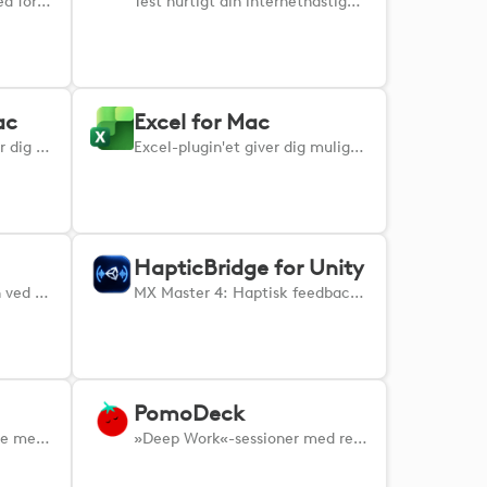
Giver haptisk feedback ved forsigtigt at vibrere musen, når den holdes over klikbare elementer. - Der kræves ingen yderligere apps - bare installer og gå i gang. - Du kan nemt slå funktionen til eller fra når som helst. - Tilføj en subtil følelse af berøring til dit daglige workflow og gør hverdagens opgaver sjovere.
Test hurtigt din internethastighed.
ac
Excel for Mac
PowerPoint-plugin'et giver dig mulighed for at strømline dine præsentationer ved at styre slides, formatere indhold og navigere hurtigt i dit deck ved hjælp af genveje på MacOS.
Excel-plugin'et giver dig mulighed for at navigere, redigere og organisere dine regneark effektivt med kraftfulde genveje på macOS.
HapticBridge for Unity
Forbedrer produktiviteten ved at muliggøre effektiv styring af slack-genveje.
MX Master 4: Haptisk feedback i Unity-spil.
PomoDeck
Boost Godot-arbejdsgange med MX Creative Console: udløs handlinger, juster noder, og skab hurtigere.
»Deep Work«-sessioner med realtidsvurdering af koncentrationen, blokering af distraktioner, opgavesporing og haptiske impulser, der holder dig i zonen