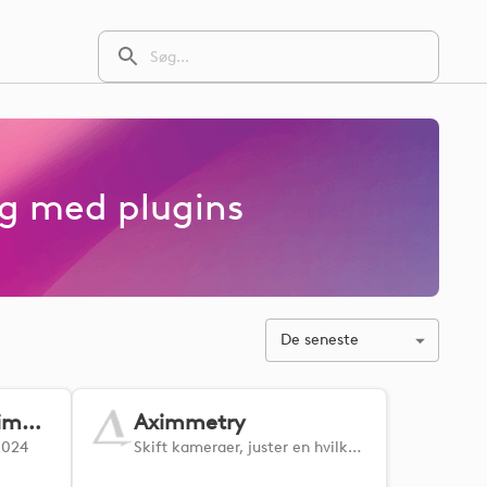
ng med plugins
De seneste
Microsoft Flight Simulator
Aximmetry
2024
Skift kameraer, juster en hvilken som helst egenskab, eller vælg en hvilken som helst kontrolpanelknap i din Aximmetry-scene fra din enhed.