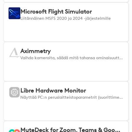
Microsoft Flight Simulator
Liitännäinen MSFS 2020 ja 2024 -järjestelmille
Aximmetry
Vaihda kameroita, säädä mitä tahansa ominaisuutta tai valitse mikä tahansa Aximmetry-kohtauksen ohjauspaneelin painike laitteestasi.
Libre Hardware Monitor
Näyttää PC:n peruslaitteistoparametrit (suorittimen ja näytönohjaimen lämpötila, suorittimen, näytönohjaimen ja muistin kuormitus, suorittimen virrankulutus jne.)
MuteDeck for Zoom, Teams & Google Meet