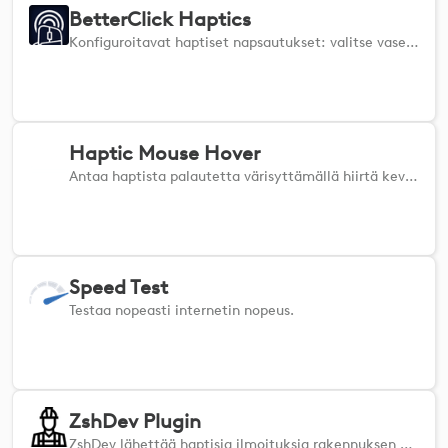
BetterClick Haptics
Konfiguroitavat haptiset napsautukset: valitse vasen/oikea napsautus ja pidä napsautukset. Terävä tuntoaistinvahvistus lisää tarkkuutta.
Haptic Mouse Hover
Antaa haptista palautetta värisyttämällä hiirtä kevyesti, kun hiiri liikkuu napsautettavien elementtien päällä. - Lisäsovelluksia ei tarvita - asenna vain ja toimi. - Voit kytkeä ominaisuuden päälle tai pois päältä milloin tahansa helposti. - Lisää päivittäiseen työnkulkuun hienovarainen kosketuksen tunne ja tee jokapäiväisistä tehtävistä miellyttävämpiä.
Speed Test
Testaa nopeasti internetin nopeus.
ZshDev Plugin
ZshDev lähettää haptisia ilmoituksia rakennuksen valmistumisesta sekä CPU- ja RAM-varoituksia terminaalissa ja haptisina hälytyksinä, jotta hiljaiset kaatumiset voidaan havaita. Mukauta asetuksia! ZshDev-laajennus antaa sinulle haptista palautetta heti, kun rakennus valmistuu, joten sinun ei tarvitse tarkkailla terminaalia jatkuvasti. Se valvoo myös CPU:n ja RAM-muistin käyttöä rakennuksen aikana ja varoittaa, kun resurssit ovat käymässä vähiin, mikä auttaa havaitsemaan huomaamattomat kaatumiset. Jos käyttö nousee liian korkeaksi, saat selkeän terminaalivaroituksen sekä haptisen hälytyksen, jotta voit reagoida välittömästi. Määritä omat kynnysarvot, seurantaväli jne. käyttämällä ”Avaa asetukset” -toimintoa.