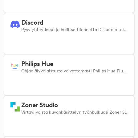
Discord
Pysy yhteydessä ja hallitse tilannetta Discordin toimintojen nopean käytön avulla
Philips Hue
Ohjaa älyvalaistusta vaivattomasti Philips Hue Plugin for MX -laitteiden Philips Hue Pluginilla. Säädä kirkkautta ja värilämpötilaa saumattomasti, kytke yksittäisiä lamppuja, kohtauksia tai kokonaisia vyöhykkeitä päälle ja pois päältä ja aseta mukautettuja toimintoja täydellisen tunnelman luomiseksi.
Zoner Studio
Virtaviivaista kuvankäsittelyn työnkulkuasi Zoner Studion virallisella Loupedeck & Logi -lisäosalla.