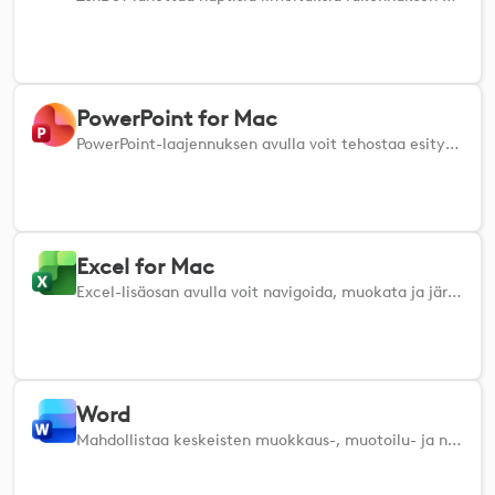
PowerPoint for Mac
PowerPoint-laajennuksen avulla voit tehostaa esityksiäsi hallitsemalla dioja, muotoilemalla sisältöä ja navigoimalla kansiossa nopeasti MacOS:n pikakuvakkeiden avulla.
Excel for Mac
Excel-lisäosan avulla voit navigoida, muokata ja järjestää taulukkolaskentataulukoita tehokkaasti tehokkaiden pikanäppäinten avulla macOS:ssä.
Word
Mahdollistaa keskeisten muokkaus-, muotoilu- ja navigointitehtävien hallinnan Microsoft Wordissa kätevien pikanäppäinten avulla sekä Macissa että Windowsissa. Luo, muotoile, tarkista ja hallitse asiakirjoja vaivattomasti näillä keskeisillä komennoilla, jotta työsi pysyy nopeana, keskittyneenä ja täysin omissa käsissäsi.