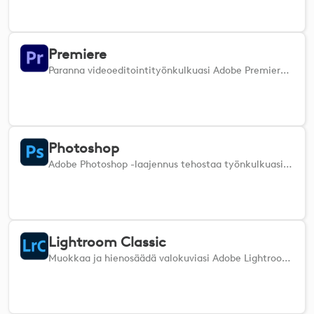
Premiere
Paranna videoeditointityönkulkuasi Adobe Premiere Prossa. Tämä lisäosa integroituu saumattomasti Premiere Pro -ohjelmaan ja tarjoaa suoran hallinnan tärkeimpiin toimintoihin Logi-laitteistasi. Leikkaa, trimmaa, järjestele leikkeitä, säädä äänitasoja, sovita siirtymiä ja hallitse toistoa intuitiivisesti tuntoaistimilla. Navigoi aikajanoilla, säädä tehosteita, hallitse avainkehyksiä ja vaihda editointitilojen välillä vaivattomasti. Tämä lisäosa tehostaa Premiere Pro -kokemustasi, olipa kyse monimutkaisista projekteista tai pienistä muutoksista, ja tarjoaa tarkkaa hallintaa ja lisää tehokkuutta kaikkiin videoeditointitehtäviisi.
Photoshop
Adobe Photoshop -laajennus tehostaa työnkulkuasi tarjoamalla saumattoman integroinnin useiden sovellustoimintojen kanssa.
Lightroom Classic
Muokkaa ja hienosäädä valokuviasi Adobe Lightroom Classicilla.