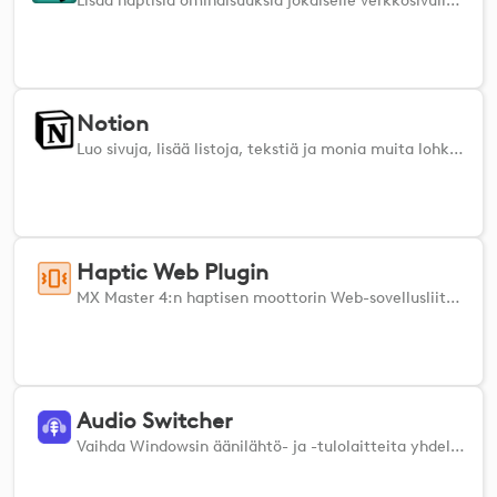
Lisää haptisia ominaisuuksia jokaiselle verkkosivulle: tunne tärinää, kun liikutat ja napsautat, mikä nopeuttaa työskentelyä ja lisää tuottavuutta.
Notion
Luo sivuja, lisää listoja, tekstiä ja monia muita lohkoja sivuillesi. Navigoi ja järjestele sisältöä uudelleen
Haptic Web Plugin
MX Master 4:n haptisen moottorin Web-sovellusliittymä. Saat hiiren palautetta mistä tahansa yhteensopivasta verkkosivustosta. Haptic Web Plugin -laajennuksen avulla verkkokehittäjät voivat laukaista MX Master 4:n haptisen palautteen mistä tahansa verkkosivustosta tai verkkosovelluksesta. - REST-rajapinta ja WebSocket helpottavat integrointia - HTTPS ja voimassa oleva localhost-SSL-varmenne - Ei vaadi lainkaan asennusta Tämä laajennus toimii taustalla eikä tee mitään itsestään, ennen kuin verkkosovellus laukaisee sen.
Audio Switcher
Vaihda Windowsin äänilähtö- ja -tulolaitteita yhdellä painalluksella tuetulla laitteellasi.