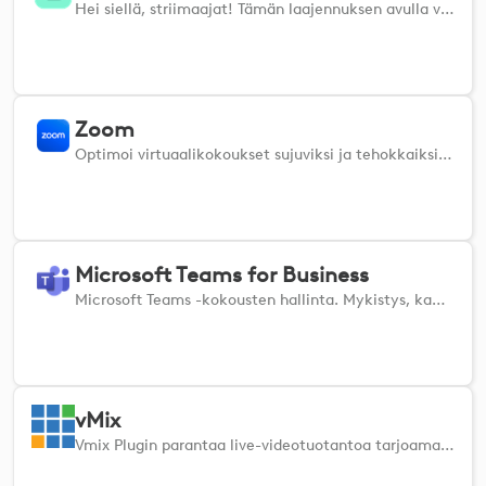
Hei siellä, striimaajat! Tämän laajennuksen avulla voit hallita kaikkia Streamlabsin hienoja ominaisuuksia suoraan Logi-laitteestasi.
Zoom
Optimoi virtuaalikokoukset sujuviksi ja tehokkaiksi ja hyödynnä kehittynyttä haptista palautetta, joka on saatavana yksinomaan MX Master 4 -hiiressä, jotta kokousympäristö olisi kiinnostavampi ja reagoivampi. Zoomin tärkeimpien ominaisuuksien vaivattoman hallinnan ansiosta voit helposti mykistää tai poistaa mykistyksen, vaihtaa videota ja ilmaista reaktioita suoraan laitteestasi, mikä tehostaa työnkulkuasi ja varmistaa, että pysyt keskittyneenä jokaisessa kokouksessa.
Microsoft Teams for Business
Microsoft Teams -kokousten hallinta. Mykistys, kameran vaihtaminen, taustan sumentaminen, reaktiot ja paljon muuta!
vMix
Vmix Plugin parantaa live-videotuotantoa tarjoamalla suoran vMixin ominaisuuksien hallinnan Logi-laitteistasi.