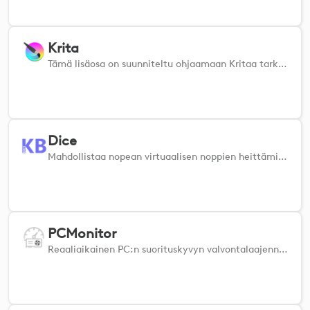
Krita
Tämä lisäosa on suunniteltu ohjaamaan Kritaa tarkasti ja tehokkaasti. VAROITUS: v1.x:n käyttäjät, katso kotisivu. https://borne2code.github.io/LogiPluginForKrita/index.html
Dice
Mahdollistaa nopean virtuaalisen noppien heittämisen.
PCMonitor
Reaaliaikainen PC:n suorituskyvyn valvontalaajennus. Näyttää FPS-, CPU-, GPU- ja RAM-mittarit Afterburnerin ja RTSS:n avulla.