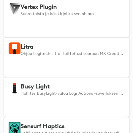
Vertex Plugin
Suora toisto ja käsikirjoituksen ohjaus
Litra
Ohjaa Logitech Litra -laitteitasi suoraan MX Creative Console -sovelluksella tai Actions Ring -renkaalla.
Busy Light
Hallitse BusyLight-valoa Logi Actions -sovelluksen avulla: näytä varattu-, vapaa- tai kuuloketila yhdellä napautuksella.
Sensurf Haptics