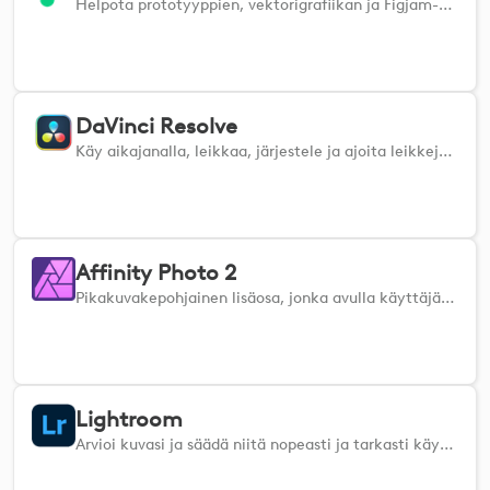
Helpota prototyyppien, vektorigrafiikan ja Figjam-sisältöjen luomista pääsemällä heti käsiksi suosikkityökaluihisi.
DaVinci Resolve
Käy aikajanalla, leikkaa, järjestele ja ajoita leikkejäsi nopeasti ja käytä eniten käyttämiäsi työkaluja välittömästi.
Affinity Photo 2
Pikakuvakepohjainen lisäosa, jonka avulla käyttäjät voivat käyttää Affinity Photon yleisimpiä komentoja.
Lightroom
Arvioi kuvasi ja säädä niitä nopeasti ja tarkasti käyttämällä Adobe Lightroomia Logitech-laitteiden kanssa.