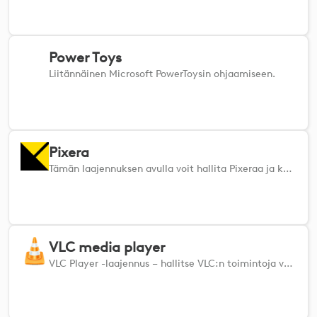
Power Toys
Liitännäinen Microsoft PowerToysin ohjaamiseen.
Pixera
Tämän laajennuksen avulla voit hallita Pixeraa ja kaikkia Pixera Controlin moduuleja etäyhteyden kautta.
VLC media player
VLC Player -laajennus – hallitse VLC:n toimintoja vaivattomasti suoraan Logi-laitteeltasi.