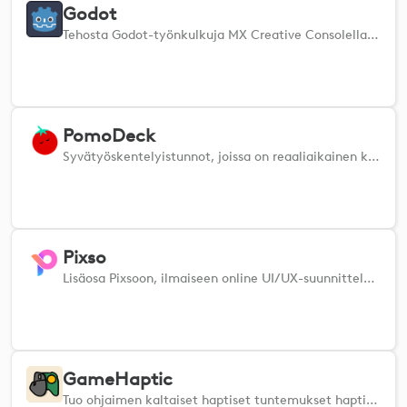
Godot
Tehosta Godot-työnkulkuja MX Creative Consolella: käynnistä toimintoja, säädä solmuja ja luo nopeammin.
PomoDeck
Syvätyöskentelyistunnot, joissa on reaaliaikainen keskittymisasteen mittaus, häiriöiden estäminen, tehtävien seuranta ja tuntoaistia stimuloivat impulssit, jotka auttavat sinua pysymään keskittymistilassa
Pixso
Lisäosa Pixsoon, ilmaiseen online UI/UX-suunnittelutyökaluun.
GameHaptic
Tuo ohjaimen kaltaiset haptiset tuntemukset haptisella hiirelläsi PC- ja Mac-pelaamiseen. Vaatii GameHaptic-sovelluksen