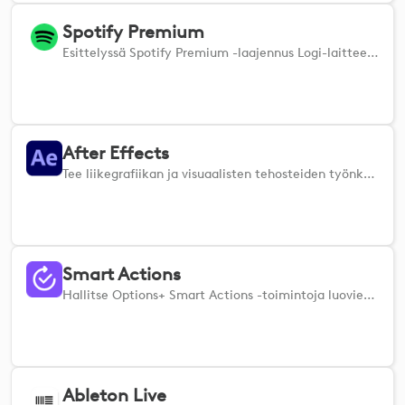
Spotify Premium
Esittelyssä Spotify Premium -laajennus Logi-laitteellesi – porttisi entistä parempaan musiikkikokemukseen.
After Effects
Tee liikegrafiikan ja visuaalisten tehosteiden työnkulusta entistä sujuvampaa Logi-laitteellesi tarkoitetulla Adobe After Effects -laajennuksella.
Smart Actions
Hallitse Options+ Smart Actions -toimintoja luovien laitteidesi avulla. (Smart Actions -toimintojen käyttö edellyttää Logi Options+ -sovellusta)
Ableton Live