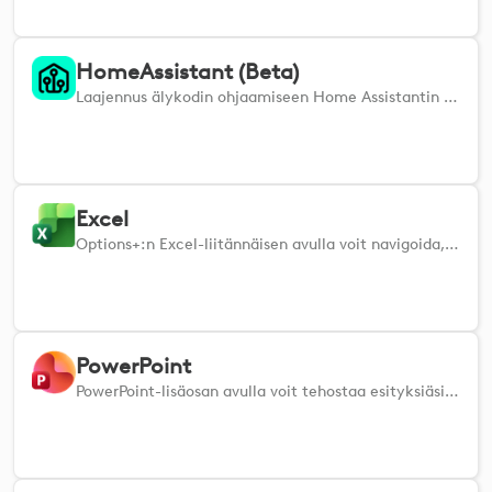
HomeAssistant (Beta)
Laajennus älykodin ohjaamiseen Home Assistantin kautta. Aloita noudattamalla asennusohjeita osoitteesta: https://github.com/Logitech/cto-HomeAssistantPlugin-OptionsPlus Huomaa, että tämä on Cristian Safta -nimisen harjoittelijan projekti, jota Logitech ei virallisesti tue. Logitech ei tarjoa tälle laajennukselle takuuta tai teknistä tukea.
Excel
Options+:n Excel-liitännäisen avulla voit navigoida, muokata ja järjestellä taulukoita tehokkaasti.
PowerPoint
PowerPoint-lisäosan avulla voit tehostaa esityksiäsi hallitsemalla dioja ja muotoilemalla sisältöä.