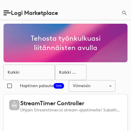
Logi Marketplace
Tehosta työnkulkuasi
liitännäisten avulla
Kaikki
Kaikki käyttöjärjestelmät
Viimeisin
Haptinen palaute
Uusi
StreamTimer Controller
Ohjain Streamtimer.io stream-ajastimelle! Subathonit, junat ja muita hyödyllisiä työkaluja suoratoistajille.