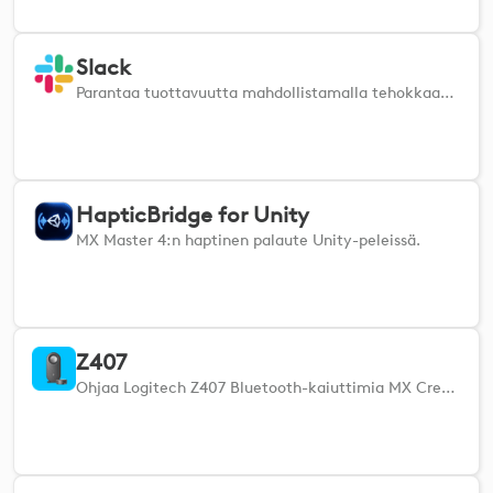
Slack
Parantaa tuottavuutta mahdollistamalla tehokkaan slack-oikopolkujen hallinnan.
HapticBridge for Unity
MX Master 4:n haptinen palaute Unity-peleissä.
Z407
Ohjaa Logitech Z407 Bluetooth-kaiuttimia MX Creative Console -sovelluksella tai Actions Ring -renkaalla.