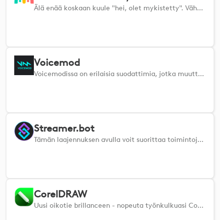
Älä enää koskaan kuule "hei, olet mykistetty". Vähennä kokousstressiä ja virheitä.
Voicemod
Voicemodissa on erilaisia suodattimia, jotka muuttavat ääntäsi reaaliaikaisesti ja antavat sinulle välittömän, tuntuvan hallinnan.
Streamer.bot
Tämän laajennuksen avulla voit suorittaa toimintoja Streamer.bot-sovelluksessasi.
CorelDRAW
Uusi oikotie brillanceen - nopeuta työnkulkuasi CorelDRAWissa valtavasti tällä uudella lisäosalla.