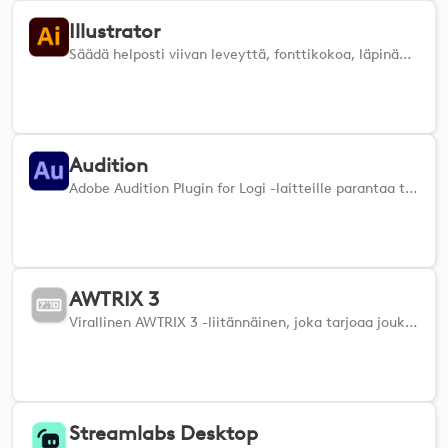
Illustrator
Säädä helposti viivan leveyttä, fonttikokoa, läpinäkymättömyyttä ja muuta Adobe Illustratorissa.
Audition
Adobe Audition Plugin for Logi -laitteille parantaa työnkulkuasi integroimalla sen saumattomasti useiden sovellusten toimintoihin. Tämän laajennuksen avulla voit hallita Auditionin työkaluja ja ominaisuuksia suoraan MX-laitteistasi, mikä mahdollistaa nopean pääsyn yleisesti käytettyihin toimintoihin, kuten tasojen, EQ-asetusten ja häivytysten säätämiseen. Mukauta pikanäppäimiä ja virtaviivaista luovaa prosessia intuitiivisen, tuntumanvaraisen ohjauksen avulla, mikä parantaa tehokkuutta ja tarkkuutta äänieditointityössäsi.
AWTRIX 3
Virallinen AWTRIX 3 -liitännäinen, joka tarjoaa joukon mukautettavia toimia sinulle Ulanzi Smart Pixel -kelloa varten.
Streamlabs Desktop