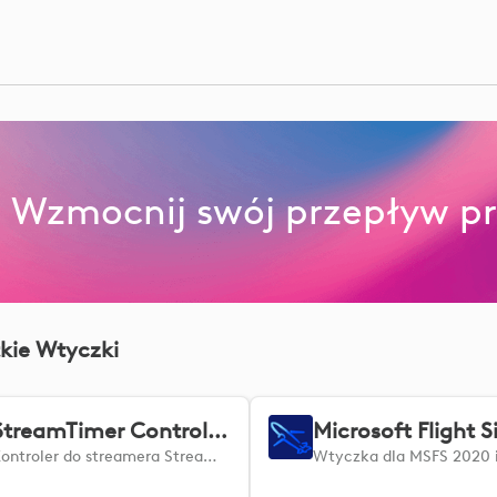
Wzmocnij swój przepływ pr
kie Wtyczki
StreamTimer Controller
Kontroler do streamera Streamtimer.io! Subathony, pociągi i inne przydatne narzędzia dla streamerów na żywo.
Wtyczka dla MSFS 2020 