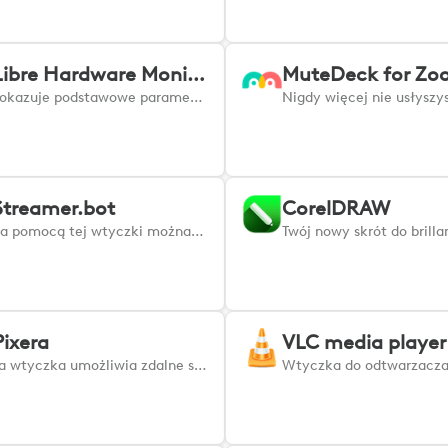
Libre Hardware Monitor
Pokazuje podstawowe parametry sprzętowe komputera (temperatura CPU i GPU, obciążenie CPU, GPU i pamięci, zużycie energii przez CPU itp.)
Streamer.bot
CorelDRAW
Za pomocą tej wtyczki można wykonywać akcje w aplikacji Streamer.bot.
Pixera
VLC media player
Ta wtyczka umożliwia zdalne sterowanie programem Pixera oraz wszystkimi modułami w ramach Pixera Control.