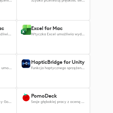
Zapewnia haptyczne sprzężenie zwrotne poprzez delikatne wibracje myszy po najechaniu na klikalne elementy. - Nie są wymagane żadne dodatkowe aplikacje - wystarczy zainstalować i gotowe. - Funkcję można z łatwością włączyć lub wyłączyć w dowolnym momencie. - Dodaj subtelny zmysł dotyku do codziennej pracy i spraw, by codzienne zadania były przyjemniejsze.
Szybko przetestuj prędkość swojego Internetu.
ac
Excel for Mac
Wtyczka PowerPoint umożliwia usprawnienie prezentacji poprzez zarządzanie slajdami, formatowanie treści i szybką nawigację po prezentacji za pomocą skrótów klawiszowych w systemie macOS.
Wtyczka Excel umożliwia wydajne nawigowanie, edytowanie i organizowanie arkuszy kalkulacyjnych za pomocą zaawansowanych skrótów w systemie macOS.
HapticBridge for Unity
Zwiększa produktywność, umożliwiając efektywne zarządzanie skrótami.
Funkcja haptycznego sprzężenia zwrotnego w myszy MX Master 4 w grach tworzonych w Unity.
PomoDeck
Usprawnij przepływy pracy Godot dzięki MX Creative Console: wyzwalaj akcje, modyfikuj węzły i twórz szybciej.
Sesje głębokiej pracy z oceną koncentracji na żywo, blokowaniem czynników rozpraszających, śledzeniem zadań oraz impulsami dotykowymi, które pomogą Ci utrzymać się w stanie pełnej koncentracji