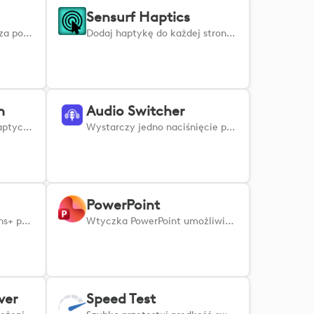
Sensurf Haptics
Steruj lampką BusyLight za pomocą aplikacji Logi Actions: jednym dotknięciem możesz wyświetlić status „zajęty”, „dostępny” lub „słuchawki”.
Dodaj haptykę do każdej strony internetowej: poczuj wibracje po najechaniu kursorem i kliknięciu, aby przyspieszyć przepływ i zwiększyć produktywność.
n
Audio Switcher
Interfejs API dla silnika haptycznego myszy MX Master 4. Uzyskaj haptyczne sygnały zwrotne z dowolnej obsługującej tę funkcję strony internetowej. Wtyczka Haptic Web Plugin umożliwia programistom internetowym wyzwalanie haptycznych sygnałów zwrotnych w myszy MX Master 4 z dowolnej strony internetowej lub aplikacji internetowej. - Interfejs API REST i WebSocket ułatwiające integrację - Protokół HTTPS z ważnym certyfikatem SSL dla localhost - Nie wymaga żadnej konfiguracji Wtyczka ta działa w tle i nie wykonuje żadnych czynności z własnej inicjatywy, dopóki nie zostanie uruchomiona przez aplikację internetową.
Wystarczy jedno naciśnięcie przycisku na obsługiwanym urządzeniu, aby przełączać urządzenia wyjściowe i wejściowe dźwięku w systemie Windows.
PowerPoint
Wtyczka Excel dla Options+ pozwala sprawnie nawigować, edytować i organizować arkusze kalkulacyjne.
Wtyczka PowerPoint umożliwia usprawnienie prezentacji poprzez zarządzanie slajdami i formatowanie treści.
ver
Speed Test