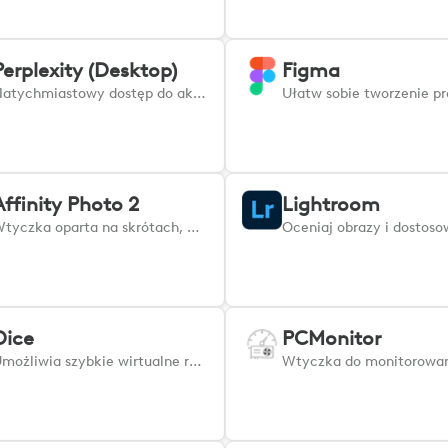
Perplexity (Desktop)
Figma
Natychmiastowy dostęp do akcji Perplexity tam, gdzie ich potrzebujesz.
Affinity Photo 2
Lightroom
Wtyczka oparta na skrótach, która umożliwia użytkownikom dostęp do najczęściej używanych poleceń w Affinity Photo.
Dice
PCMonitor
Umożliwia szybkie wirtualne rzucanie kostką.