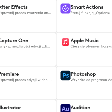
After Effects
Smart Actions
Usprawnij proces tworzenia animacji i efektów wizualnych dzięki wtyczce Adobe After Effects dla urządzenia Logi.
Capture One
Apple Music
Zwiększ możliwości edycji zdjęć! Ta wtyczka płynnie integruje się z urządzeniami MX, zapewniając bezpośrednią kontrolę nad podstawowymi narzędziami Capture One. Z łatwością zarządzaj kluczowymi działaniami, takimi jak regulacja ekspozycji, kontrastu i balansu bieli, nawiguj po obrazach i przełączaj się między panelami edycji. Co więcej, możesz precyzyjnie dostosowywać ustawienia pędzla, powiększać, nakładać warstwy i maski oraz wykonywać precyzyjną korekcję kolorów, a wszystko to z dotykową precyzją. Niezależnie od tego, czy organizujesz sesję zdjęciową, retuszujesz obrazy, czy przetwarzasz je wsadowo, ta wtyczka usprawnia przepływ pracy. Zapewnia szybszą, praktyczną kontrolę nad potężnymi funkcjami edycji Capture One, co skutkuje zwiększoną wydajnością i ulepszoną kreatywnością.
Premiere
Photoshop
Usprawnij proces edycji wideo w programie Adobe Premiere Pro. Ta wtyczka płynnie integruje się z programem Premiere Pro, zapewniając bezpośrednią kontrolę nad kluczowymi funkcjami z urządzeń Logi. Wycinaj, przycinaj, układaj klipy, dostosowuj poziomy audio, stosuj przejścia i intuicyjnie zarządzaj odtwarzaniem za pomocą dotykowych wejść. Poruszaj się po osiach czasu, dostosowuj efekty, zarządzaj klatkami kluczowymi i przełączaj się między trybami edycji bez wysiłku. Niezależnie od tego, czy podejmujesz się złożonych projektów, czy dokonujesz drobnych korekt, ta wtyczka usprawnia działanie programu Premiere Pro, oferując precyzyjną kontrolę i zwiększoną wydajność wszystkich zadań związanych z edycją wideo.
Illustrator
Audition