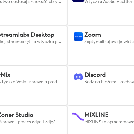
Łatwo dostosuj szerokość obrysu, rozmiar czcionki, krycie i inne parametry w programie Adobe Illustrator.
Streamlabs Desktop
Zoom
Hej, streamerzy! Ta wtyczka pozwala kontrolować wszystkie fajne funkcje Streamlabs bezpośrednio z urządzenia Logi.
vMix
Discord
Wtyczka Vmix usprawnia produkcję wideo na żywo, zapewniając bezpośrednią kontrolę nad funkcjami vMix z urządzeń Logi.
Zoner Studio
MIXLINE
Usprawnij proces edycji zdjęć dzięki oficjalnej wtyczce Loupedeck & Logi dla Zoner Studio.