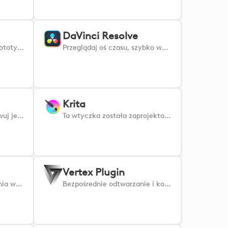
DaVinci Resolve
Ułatw sobie tworzenie prototypów, projektów wektorowych i Figjamów dzięki natychmiastowemu dostępowi do ulubionych narzędzi.
Przeglądaj oś czasu, szybko wycinaj, organizuj i retuszuj klipy dzięki natychmiastowemu dostępowi do najczęściej używanych narzędzi.
Krita
Oceniaj obrazy i dostosowuj je szybko i dokładnie za pomocą programu Adobe Lightroom na urządzeniach firmy Logitech.
Ta wtyczka została zaprojektowana do precyzyjnego i wydajnego sterowania Kritą. OSTRZEŻENIE: użytkownicy wersji v1.x proszeni są o zapoznanie się ze stroną główną. https://borne2code.github.io/LogiPluginForKrita/index.html
Vertex Plugin
Wtyczka do monitorowania wydajności komputera w czasie rzeczywistym. Wyświetla wskaźniki FPS, CPU, GPU i RAM przy użyciu Afterburner i RTSS.
Bezpośrednie odtwarzanie i kontrola skryptów