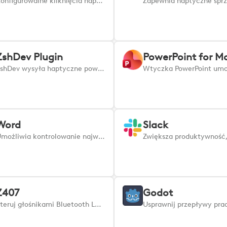
Konfigurowalne kliknięcia haptyczne: wybierz lewe/prawe kliknięcie i przytrzymaj haptykę. Wyraźne potwierdzenie dotykowe dla większej precyzji.
ZshDev Plugin
PowerPoint for M
ZshDev wysyła haptyczne powiadomienia o zakończeniu kompilacji oraz ostrzeżenia dotyczące obciążenia procesora i pamięci RAM – zarówno w terminalu, jak i za pomocą wibracji – co pozwala wykrywać ciche awarie. Dostosuj ustawienia! Wtyczka ZshDev zapewnia haptyczne powiadomienie w momencie zakończenia kompilacji, dzięki czemu nie musisz ciągle sprawdzać terminala. Monitoruje również obciążenie procesora i pamięci RAM podczas kompilacji i ostrzega, gdy poziom wykorzystania zasobów zbliża się do krytycznego poziomu, pomagając w wykryciu cichych awarii. Jeśli zużycie zasobów wzrośnie zbyt wysoko, otrzymasz wyraźne ostrzeżenie w terminalu oraz alert wibracyjny, dzięki czemu będziesz mógł natychmiast zareagować. Ustaw własne progi, częstotliwość monitorowania itp. za pomocą akcji „Otwórz ustawienia”.
Word
Slack
Umożliwia kontrolowanie najważniejszych zadań edycji, formatowania i nawigacji w programie Microsoft Word za pomocą wygodnych skrótów na komputerach Mac i Windows. Dzięki tym kluczowym poleceniom możesz bez wysiłku tworzyć, formatować, przeglądać i zarządzać dokumentami, dzięki czemu Twoja praca będzie szybka, skoncentrowana i w pełni w Twoich rękach.
Z407
Godot
Steruj głośnikami Bluetooth Logitech Z407 za pomocą konsoli MX Creative Console lub pierścienia Actions Ring.