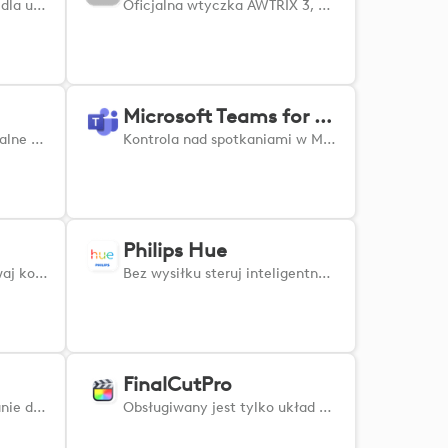
Wtyczka Adobe Audition dla urządzeń Logi usprawnia przepływ pracy, oferując płynną integrację z wieloma akcjami aplikacji. Wtyczka ta pozwala kontrolować narzędzia i funkcje Audition bezpośrednio z urządzeń MX, umożliwiając szybki dostęp do często używanych działań, takich jak regulacja poziomów, ustawienia EQ, przejścia i inne. Dostosuj skróty i usprawnij swój proces twórczy dzięki intuicyjnej, dotykowej kontroli, zwiększając wydajność i precyzję podczas edycji dźwięku.
Oficjalna wtyczka AWTRIX 3, która zapewnia zestaw konfigurowalnych akcji dla zegara Ulanzi Smart Pixel.
Microsoft Teams for Business
Zoptymalizuj swoje wirtualne spotkania, aby uzyskać płynne i wydajne doświadczenie, i skorzystaj z zaawansowanego dotykowego sprzężenia zwrotnego dostępnego wyłącznie w myszy MX Master 4, aby uzyskać bardziej angażujące i responsywne środowisko spotkań. Łatwe sterowanie kluczowymi funkcjami Zoom za pomocą wejść dotykowych pozwala na łatwe wyciszanie lub wyłączanie wyciszenia, przełączanie wideo i wyrażanie reakcji bezpośrednio z urządzenia, usprawniając przepływ pracy i zapewniając koncentrację podczas każdego spotkania.
Kontrola nad spotkaniami w Microsoft Teams. Wyciszenie, przełączanie kamery, rozmycie tła, reakcje i wiele więcej!
Philips Hue
Bądź na bieżąco i zachowaj kontrolę dzięki szybkiemu dostępowi do funkcji Discorda
Bez wysiłku steruj inteligentnym oświetleniem za pomocą wtyczki Philips Hue dla urządzeń MX. Płynnie dostosowuj jasność i temperaturę barwową, włączaj i wyłączaj pojedyncze lampy, sceny lub całe strefy, a także ustawiaj niestandardowe akcje, aby stworzyć idealną atmosferę.
FinalCutPro
MIXLINE to oprogramowanie do miksowania audio, które upraszcza routing, miksowanie i strumieniowanie dźwięku. Po skonfigurowaniu wejść i wyjść audio w MIXLINE, wtyczka ta umożliwia regulację głośności, przełączanie wyciszenia i rozpoczęcie monitorowania bezpośrednio z urządzeń Logi.
Obsługiwany jest tylko układ klawiatury US. Sterowanie Final Cut Pro. Podczas instalacji wtyczki upewnij się, że program FCP jest zamknięty, aby automatycznie wybrać prawidłowe ustawienia skrótów klawiaturowych w programie FCP. Jeśli akcje nie działają prawidłowo, upewnij się, że w FCP -> Zestawy poleceń wybrano prawidłowy zestaw poleceń Logi.