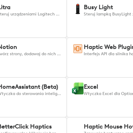
Litra
Busy Light
Steruj urządzeniami Logitech Litra bezpośrednio za pomocą konsoli MX Creative Console lub pierścienia Actions Ring.
Notion
Haptic Web Plugi
Twórz strony, dodawaj do nich listy, tekst i wiele innych bloków. Nawigacja i reorganizacja treści
HomeAssistant (Beta)
Excel
Wtyczka do sterowania inteligentnym domem za pośrednictwem Home Assistant. Aby rozpocząć, postępuj zgodnie z instrukcją konfiguracji dostępną pod adresem: https://github.com/Logitech/cto-HomeAssistantPlugin-OptionsPlus Należy pamiętać, że jest to projekt studencki autorstwa Cristiana Safty i nie jest on oficjalnie obsługiwany przez firmę Logitech. Firma Logitech nie udziela żadnych gwarancji ani wsparcia technicznego dla tej wtyczki.
BetterClick Haptics
Haptic Mouse Ho