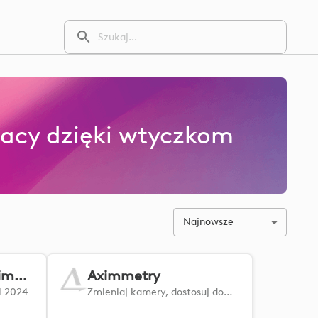
acy dzięki wtyczkom
Najnowsze
Microsoft Flight Simulator
Aximmetry
i 2024
Zmieniaj kamery, dostosuj dowolną właściwość lub wybierz dowolny przycisk tablicy kontrolnej sceny Aximmetry z urządzenia.