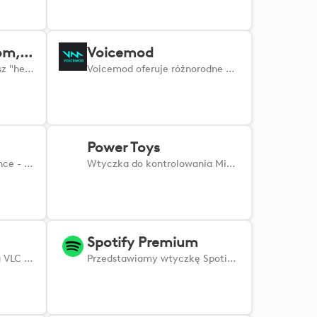
MuteDeck for Zoom, Teams & Google Meet
Voicemod
Nigdy więcej nie usłyszysz "hej, jesteś wyciszony". Redukcja stresu i błędów podczas spotkań.
Voicemod oferuje różnorodne filtry, które zmieniają głos w czasie rzeczywistym, zapewniając natychmiastową, dotykową kontrolę.
Power Toys
Twój nowy skrót do brillance - znacznie przyspiesz pracę w CorelDRAW dzięki tej nowej wtyczce.
Wtyczka do kontrolowania Microsoft PowerToys.
Spotify Premium
Wtyczka do odtwarzacza VLC — łatwe sterowanie funkcjami VLC bezpośrednio z urządzenia Logi.
Przedstawiamy wtyczkę Spotify Premium dla Twojego urządzenia Logi – Twoją bramę do jeszcze lepszych wrażeń muzycznych.