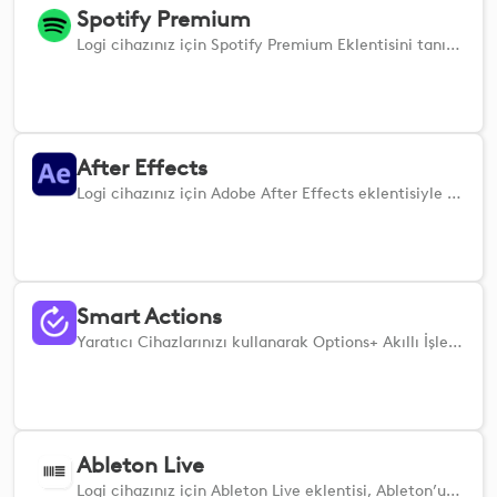
Spotify Premium
Logi cihazınız için Spotify Premium Eklentisini tanıtıyoruz; bu eklenti, size bir üst düzey müzik deneyimi yaşamanın kapısını açıyor.
After Effects
Logi cihazınız için Adobe After Effects eklentisiyle hareketli grafikler ve görsel efektler iş akışınızı geliştirin.
Smart Actions
Yaratıcı Cihazlarınızı kullanarak Options+ Akıllı İşlemlerinizi kontrol edin. (Akıllı İşlemleri kullanmak için Logi Options+ uygulaması gereklidir)
Ableton Live
Logi cihazınız için Ableton Live eklentisi, Ableton’un özellikleri üzerinde doğrudan kontrol imkanı sunarak müzik prodüksiyonunu geliştirir. Dokunsal girişler aracılığıyla klipler, ses seviyesi, pan ayarı ve daha fazlasını yönetmenize olanak tanır. Bu eklenti, yaratıcı süreçleri kolaylaştırarak Ableton Live’daki verimliliği artırır.