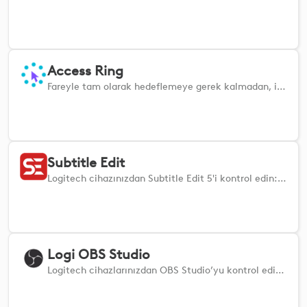
Access Ring
Fareyle tam olarak hedeflemeye gerek kalmadan, imlecinizin yakınındaki kullanıcı arayüzü öğelerini keşfedin ve bunları çalıştırın.
Subtitle Edit
Logitech cihazınızdan Subtitle Edit 5'i kontrol edin: Oynatma, zamanlama, satır ve metin işlemleri, 26 dilde. Subtitle Edit 5 gereklidir. Destek: [GitHub](https://github.com/muaz978/subtitleedit-logi-plugin)
Logi OBS Studio
Logitech cihazlarınızdan OBS Studio’yu kontrol edin, sahneler arasında geçiş yapın, kaynakları değiştirin ve klavyeye dokunmadan miksaj konsolunuzu kullanın.