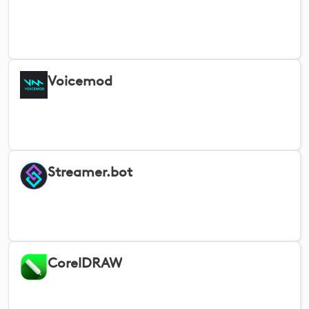
Voicemod
Streamer.bot
CorelDRAW