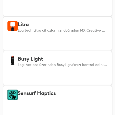
Litra
Logitech Litra cihazlarınızı doğrudan MX Creative Console veya Actions Ring ile kontrol edin.
Busy Light
Logi Actions üzerinden BusyLight’ınızı kontrol edin: tek bir dokunuşla meşgul, müsait veya kulaklık durumunu gösterin.
Sensurf Haptics