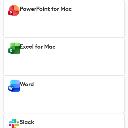
PowerPoint for Mac
Excel for Mac
Word
Slack