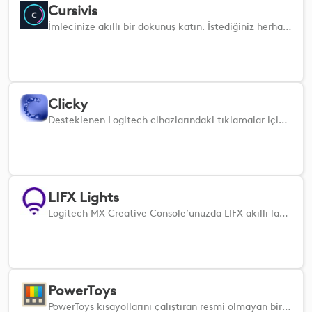
Cursivis
İmlecinize akıllı bir dokunuş katın. İstediğiniz herhangi bir öğeyi seçin, MX tetikleyicisine basın ve bağlamı sorunsuz bir şekilde eyleme dönüştürün
Clicky
Desteklenen Logitech cihazlarındaki tıklamalar için ücretsiz arka plan dokunsal geri bildirim. Logi Options+ ile sıkı bir işbirliği içinde geliştirilmiştir.
LIFX Lights
Logitech MX Creative Console’unuzda LIFX akıllı lambalar için dokunsal kontrol. Parlaklığı, sıcaklığı ve rengi ayarlayın.
PowerToys
PowerToys kısayollarını çalıştıran resmi olmayan bir eklenti.