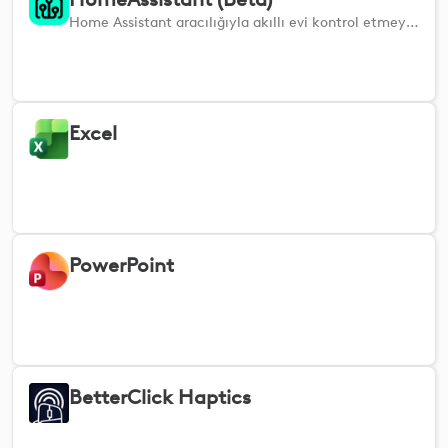
Home Assistant aracılığıyla akıllı evi kontrol etmeye yarayan bir eklenti. Kullanmaya başlamak için şu bağlantıdaki kurulum kılavuzunu izleyin: https://github.com/Logitech/cto-HomeAssistantPlugin-OptionsPlus Bu eklentinin Cristian Safta tarafından gerçekleştirilen bir staj projesi olduğunu ve Logitech tarafından resmi olarak desteklenmediğini lütfen unutmayın. Logitech, bu eklenti için herhangi bir garanti veya teknik destek sağlamamaktadır.
Excel
PowerPoint
BetterClick Haptics