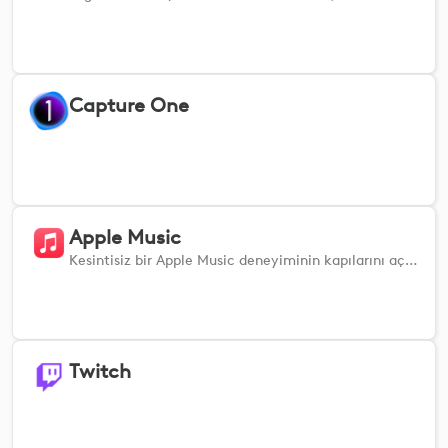
Capture One
Apple Music
Kesintisiz bir Apple Music deneyiminin kapılarını açın! Bu eklenti, MX Creative cihazlarınızla sorunsuz bir şekilde entegre olarak, temel özellikler üzerinde parmaklarınızın ucunda sezgisel bir kontrol sağlar. Sadece birkaç dokunuşla parçaları kolayca çalın, duraklatın veya atlayın, ses seviyesini tercihinize göre ayarlayın ve çalma listeleriniz arasında geçiş yapın. Ayrıca, bu eklenti size şarkıları hızla beğenme, çalma listenizi rastgele sıralama, favori parçalarınızı tekrar dinleme ve belirli şarkıları zahmetsizce arama özgürlüğü sunar. Duyarlı ve dokunsal girişler, müzik kitaplığınız üzerinde tam kontrol sağlar; böylece AirPlay kullanarak cihazlar arasında zahmetsizce geçiş yapabilir ve çalma kuyruğunuzu yönetebilirsiniz.
Twitch