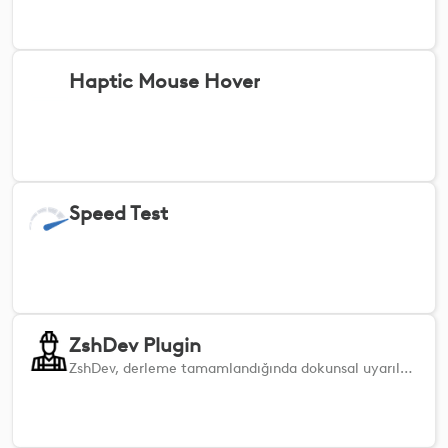
Haptic Mouse Hover
Speed Test
ZshDev Plugin
ZshDev, derleme tamamlandığında dokunsal uyarılar gönderir; ayrıca sessiz çökmeleri tespit etmek için terminalde CPU ve RAM uyarıları ile dokunsal geri bildirimler sunar. Kişiselleştirin! ZshDev Eklentisi, derleme biter bitmez size dokunsal geri bildirim sağlar; böylece terminalinizi sürekli kontrol etmenize gerek kalmaz. Ayrıca derleme sırasında CPU ve RAM kullanımını izler ve kaynaklar kritik seviyeye ulaştığında sizi uyararak, sessiz çökmeleri tespit etmenize yardımcı olur. Kullanım çok yüksek seviyelere çıkarsa, hemen tepki verebilmeniz için hem terminalde net bir uyarı hem de dokunsal bir uyarı alırsınız. "Ayarları Aç" eylemini kullanarak kendi eşik değerlerinizi, izleme aralığınızı vb. ayarlayabilirsiniz.