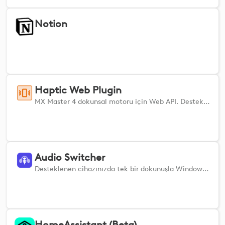
Notion
Haptic Web Plugin
MX Master 4 dokunsal motoru için Web API. Destekleyen herhangi bir web sitesinden fare geri bildirimi alın. Haptic Web Eklentisi, web geliştiricilerinin herhangi bir web sitesinden veya web uygulamasından MX Master 4’te dokunsal geri bildirimi tetiklemesini sağlar. - Kolay entegrasyon için REST API ve WebSocket - Geçerli bir localhost SSL sertifikasına sahip HTTPS - Hiçbir kurulum veya yapılandırma gerektirmez Bu eklenti arka planda çalışır ve bir web uygulaması tarafından tetiklenene kadar kendi başına hiçbir işlem yapmaz.
Audio Switcher
Desteklenen cihazınızda tek bir dokunuşla Windows ses çıkış ve giriş aygıtları arasında geçiş yapın.
HomeAssistant (Beta)