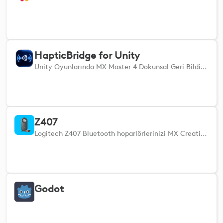
HapticBridge for Unity
Unity Oyunlarında MX Master 4 Dokunsal Geri Bildirim.
Z407
Logitech Z407 Bluetooth hoparlörlerinizi MX Creative Console veya Actions Ring ile kontrol edin.
Godot