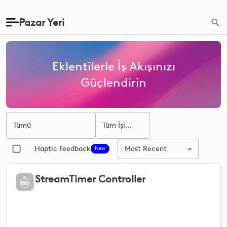
Pazar Yeri
Eklentilerle İş Akışınızı
Güçlendirin
Tümü
Tüm İşletim Sistemleri
Most Recent
Haptic Feedback
New
StreamTimer Controller