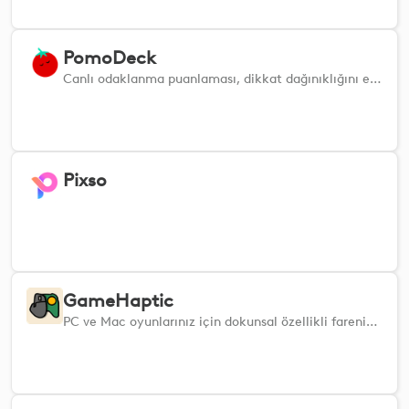
PomoDeck
Canlı odaklanma puanlaması, dikkat dağınıklığını engelleme, görev takibi ve odaklanma durumunuzu sürdürmenize yardımcı olan dokunsal uyarılar içeren derin çalışma seansları
Pixso
GameHaptic
PC ve Mac oyunlarınız için dokunsal özellikli farenize oyun kumandası benzeri dokunsal geri bildirim özelliği ekleyin. https://gamehaptic.com adresinden indirebileceğiniz GameHaptic uygulaması gereklidir Özellikler - Herhangi bir tuşu veya düğmeyi bir haptik desene atayın - Oyun başına profiller - Sürekli eylemler için basılı tutarak tekrarlama - Bekleme süresi kontrolü - Değiştirici tuşlar