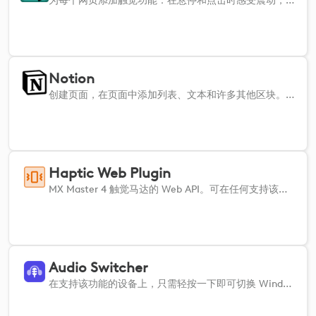
为每个网页添加触觉功能：在悬停和点击时感受震动，加快您的工作流程，提高工作效率。
Notion
创建页面，在页面中添加列表、文本和许多其他区块。导航和重组内容
Haptic Web Plugin
MX Master 4 触觉马达的 Web API。可在任何支持该功能的网站上获取鼠标反馈。 Haptic Web 插件使 Web 开发者能够从任何网站或 Web 应用触发 MX Master 4 的触觉反馈。 - 支持 REST API 和 WebSocket，便于集成 - 支持 HTTPS，需配备有效的 localhost SSL 证书 - 无需任何设置 该插件在后台运行，除非被 Web 应用触发，否则不会主动执行任何操作。
Audio Switcher
在支持该功能的设备上，只需轻按一下即可切换 Windows 的音频输出和输入设备。