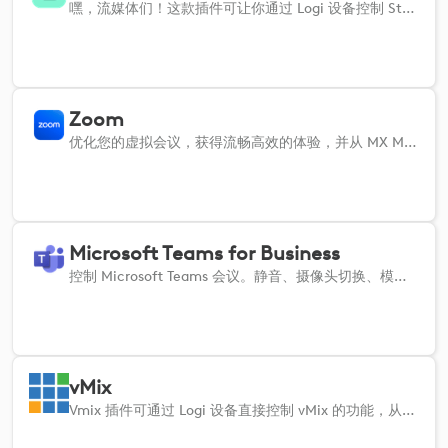
嘿，流媒体们！这款插件可让你通过 Logi 设备控制 Streamlabs 的所有超酷功能。
Zoom
优化您的虚拟会议，获得流畅高效的体验，并从 MX Master 4 鼠标独有的高级触觉反馈中获益，从而获得更吸引人、反应更灵敏的会议环境。通过触觉输入轻松控制 Zoom 的关键功能，让您可以轻松地静音或取消静音、切换视频，并直接从设备上表达反应，从而简化工作流程，确保您在每次会议期间都能集中精力。
Microsoft Teams for Business
控制 Microsoft Teams 会议。静音、摄像头切换、模糊背景、反应等！
vMix
Vmix 插件可通过 Logi 设备直接控制 vMix 的功能，从而增强现场视频制作的效果。