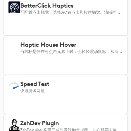
BetterClick Haptics
可配置点击触觉：选择左/右点击和按住触觉。清晰的触觉确认，让操作更加精准。
Haptic Mouse Hover
当鼠标悬停在可点击元素上时，会轻轻震动鼠标，从而提供触觉反馈。 - 无需其他应用程序，安装即可使用。 - 您可以随时轻松打开或关闭该功能。 - 为您的日常工作流程增添微妙的触感，让日常工作更轻松愉快。
Speed Test
快速测试网速
ZshDev Plugin
ZshDev 会在构建完成时发送触觉提醒，并在终端中显示 CPU/内存警告，同时配合触觉反馈，帮助您发现无提示的崩溃。支持自定义！ ZshDev 插件会在构建完成的瞬间提供触觉反馈，因此您无需一直盯着终端。 它还会在构建过程中实时监控 CPU 和内存使用情况，当资源使用率逼近临界值时发出警告，帮助您及时发现无提示崩溃。 若资源使用量骤增，您将收到清晰的终端警告及触觉提醒，以便立即采取应对措施。 通过“打开设置”操作，您可以自行设置阈值、监控间隔等参数。