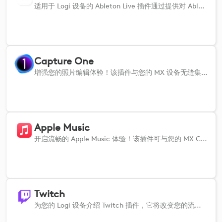
适用于 Logi 设备的 Ableton Live 插件通过提供对 Ableton 功能的直接控制，从而提升音乐制作体验。它支持通过触觉输入对片段、音量、声像等进行操控。该插件简化了创作流程，提高了在 Ableton Live 中的工作效率。
Capture One
增强您的照片编辑体验！该插件与您的 MX 设备无缝集成，提供对 Capture One 重要工具的直接控制。轻松管理曝光、对比度和白平衡调整等关键操作，浏览图像，并在编辑面板之间切换。 此外，您还可以微调画笔设置、缩放、应用图层和蒙版，以及执行精确的调色，所有这些都可以通过触觉精确完成。无论是组织摄影、修饰图像还是批量处理，这款插件都能简化你的工作流程。它能让您更快地亲手控制 Capture One 强大的编辑功能，从而提高效率，增强创意输出。
Apple Music
开启流畅的 Apple Music 体验！该插件可与您的 MX Creative 设备无缝集成，让您指尖轻触即可直观操控各项核心功能。只需轻点几下，即可轻松播放、暂停或跳过曲目，按个人喜好调节音量，并在播放列表间自由切换。 此外，该插件还让您能够自由地快速点赞歌曲、随机播放播放列表、循环播放喜爱的曲目，并轻松搜索特定歌曲。响应灵敏、触感清晰的输入方式让您完全掌控音乐库，既能通过 AirPlay 轻松在设备间切换，又能便捷地管理播放队列。
Twitch
为您的 Logi 设备介绍 Twitch 插件，它将改变您的流媒体和观看体验！该插件可为您的 MX 设备带来所有基本的 Twitch 控制功能。您无需再在多个窗口或选项卡之间来回切换，一切尽在指尖。启动和停止流媒体、切换场景、调整音频电平，并像专业人士一样处理聊天互动。此外，你还可以控制流媒体通知、触发警报、浏览不同频道并与观众互动，所有操作都直观而精确。无论您是直播者还是普通观众，这款插件都能让您的 Twitch 体验流畅而愉快。它就像一个私人助理，能满足您所有的流媒体需求。因此，如果您想让自己的 Twitch 游戏更上一层楼，这款插件是您的必备之选！