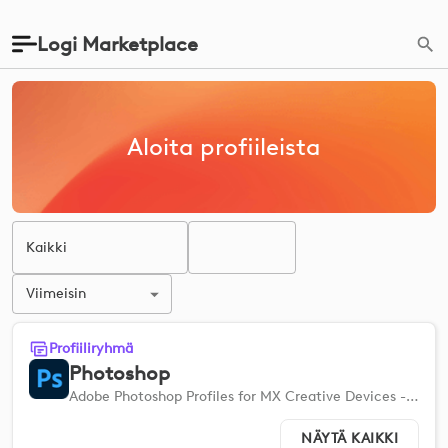
Logi Marketplace
Aloita profiileista
Kaikki
Viimeisin
Profiiliryhmä
Photoshop
Adobe Photoshop Profiles for MX Creative Devices -profiilit auttavat sinua tekemään asetukset nopeasti, jotta voit tehostaa työnkulkujasi.
NÄYTÄ KAIKKI