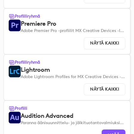
Profiiliryhmä
Premiere Pro
Adobe Premier Pro -profiilit MX Creative Devices -laitteille auttavat sinua tekemään asetukset nopeasti, jotta voit virtaviivaistaa työnkulkujasi.
NÄYTÄ KAIKKI
Profiiliryhmä
Lightroom
Adobe Lightroom Profiles for MX Creative Devices -profiilit auttavat sinua tekemään asetukset nopeasti, jotta voit tehostaa kuvankäsittelyn työnkulkuja.
NÄYTÄ KAIKKI
Profiili
Audition Advanced
Paranna äänisuunnittelu- ja jälkituotantovalmiuksiasi kattavalla joukolla edistyneitä työkaluja.