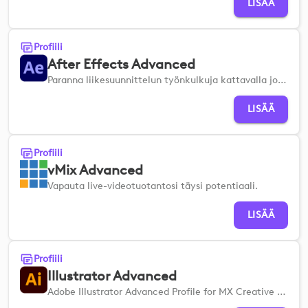
LISÄÄ
Profiili
After Effects Advanced
Paranna liikesuunnittelun työnkulkuja kattavalla joukolla kehittyneitä visuaalisia sommittelutyökaluja.
LISÄÄ
Profiili
vMix Advanced
Vapauta live-videotuotantosi täysi potentiaali.
LISÄÄ
Profiili
Illustrator Advanced
Adobe Illustrator Advanced Profile for MX Creative Devices -profiili auttaa sinua tekemään asetukset nopeasti, jotta voit virtaviivaistaa vektorimuotoilun ja kuvituksen työnkulkuja.