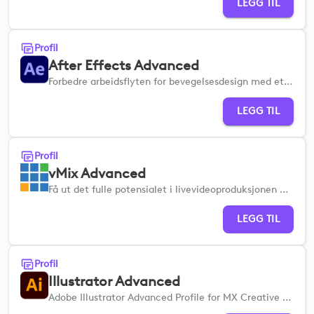
LEGG TIL
Profil
After Effects Advanced
Forbedre arbeidsflyten for bevegelsesdesign med et omfattende sett med avanserte verktøy for visuell komposisjon.
LEGG TIL
Profil
vMix Advanced
Få ut det fulle potensialet i livevideoproduksjonen din.
LEGG TIL
Profil
Illustrator Advanced
Adobe Illustrator Advanced Profile for MX Creative Devices hjelper deg med å konfigurere raskt, slik at du kan effektivisere arbeidsflyten for vektordesign og illustrasjon