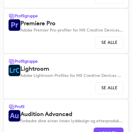
Profilgruppe
Premiere Pro
Adobe Premier Pro-profiler for MX Creative Devices hjelper deg med å konfigurere raskt, slik at du kan effektivisere arbeidsflyten.
SE ALLE
Profilgruppe
Lightroom
Adobe Lightroom Profiles for MX Creative Devices hjelper deg med å konfigurere raskt, slik at du kan effektivisere arbeidsflyten for bilderedigering.
SE ALLE
Profil
Audition Advanced
Forbedre dine evner innen lyddesign og etterproduksjon med et omfattende sett med avanserte verktøy.