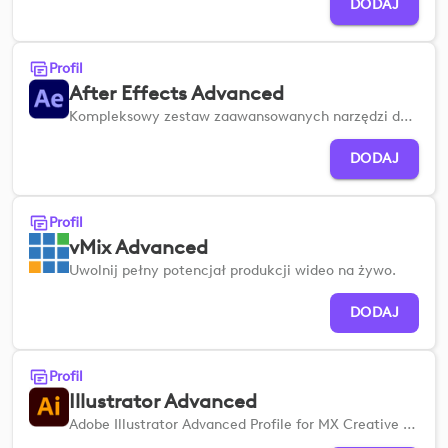
DODAJ
Profil
After Effects Advanced
Kompleksowy zestaw zaawansowanych narzędzi do tworzenia kompozycji wizualnych pozwala usprawnić proces projektowania ruchu.
DODAJ
Profil
vMix Advanced
Uwolnij pełny potencjał produkcji wideo na żywo.
DODAJ
Profil
Illustrator Advanced
Adobe Illustrator Advanced Profile for MX Creative Devices pomaga w szybkiej konfiguracji, dzięki czemu można usprawnić procesy projektowania wektorowego i ilustracji